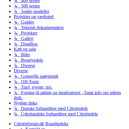
↳ 400 serien
↳ 500 serien
↳ Andre modeller
Projekter og værksted
↳ Guides
↳ Teknisk dokumentation
↳ Projekter
↳ Galleri
↳ DiagBox
Køb og salg
↳ Biler
↳ Reservedele
↳ Diverse
Diverse
↳ Generelle spørgsmål
↳ Off-Topic
↳ Træf, events, mv.
↳ Forslag til admin og moderatorer - Samt info om sidens
drift.
Nyttige links
↳ Danske forhandlere med Citroëndele
↳ Udenlandske forhandlere med Citroëndele
Citroënforum.dk
Boardindeks
Kontakt os