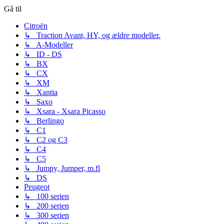
Gå til
Citroën
↳ Traction Avant, HY, og ældre modeller.
↳ A-Modeller
↳ ID - DS
↳ BX
↳ CX
↳ XM
↳ Xantia
↳ Saxo
↳ Xsara - Xsara Picasso
↳ Berlingo
↳ C1
↳ C2 og C3
↳ C4
↳ C5
↳ Jumpy, Jumper, m.fl
↳ DS
Peugeot
↳ 100 serien
↳ 200 serien
↳ 300 serien