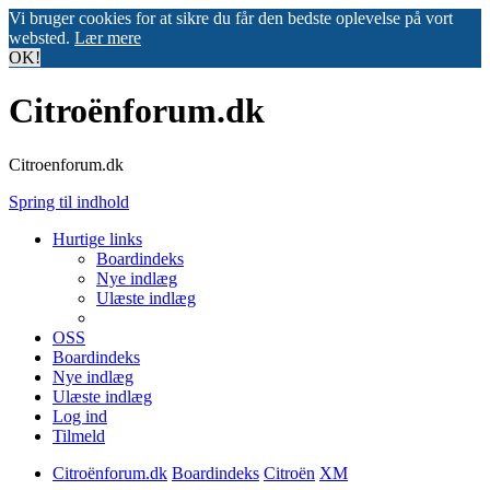
Vi bruger cookies for at sikre du får den bedste oplevelse på vort
websted.
Lær mere
OK!
Citroënforum.dk
Citroenforum.dk
Spring til indhold
Hurtige links
Boardindeks
Nye indlæg
Ulæste indlæg
OSS
Boardindeks
Nye indlæg
Ulæste indlæg
Log ind
Tilmeld
Citroënforum.dk
Boardindeks
Citroën
XM