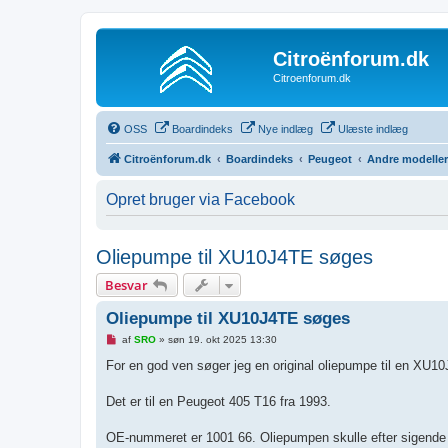
Citroënforum.dk
Citroenforum.dk
OSS
Boardindeks
Nye indlæg
Ulæste indlæg
Citroënforum.dk
Boardindeks
Peugeot
Andre modeller
Opret bruger via Facebook
Oliepumpe til XU10J4TE søges
Besvar
Oliepumpe til XU10J4TE søges
U
af
SRO
»
søn 19. okt 2025 13:30
l
æ
For en god ven søger jeg en original oliepumpe til en XU
s
t
i
Det er til en Peugeot 405 T16 fra 1993.
n
d
l
OE-nummeret er 1001 66. Oliepumpen skulle efter sigende 
æ