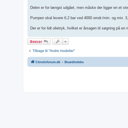
g
Delen er for længst udgået, men måske der ligger en et st
Pumpen skal levere 6,2 bar ved 4000 omdr./min. og min. 3,
Der er for lidt olietryk, hvilket er årsagen til søgning på en
Besvar
Tilbage til "Andre modeller"
Citroënforum.dk
Boardindeks