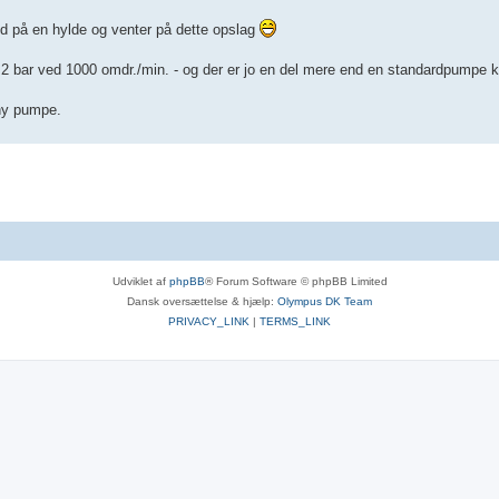
ed på en hylde og venter på dette opslag
2 bar ved 1000 omdr./min. - og der er jo en del mere end en standardpumpe k
 ny pumpe.
Udviklet af
phpBB
® Forum Software © phpBB Limited
Dansk oversættelse & hjælp:
Olympus DK Team
PRIVACY_LINK
|
TERMS_LINK