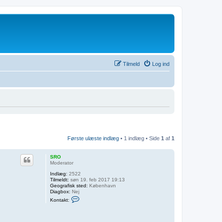
Tilmeld
Log ind
Første ulæste indlæg
• 1 indlæg • Side
1
af
1
SRO
Moderator
Indlæg:
2522
Tilmeldt:
søn 19. feb 2017 19:13
Geografisk sted:
København
Diagbox:
Nej
K
Kontakt:
o
n
t
a