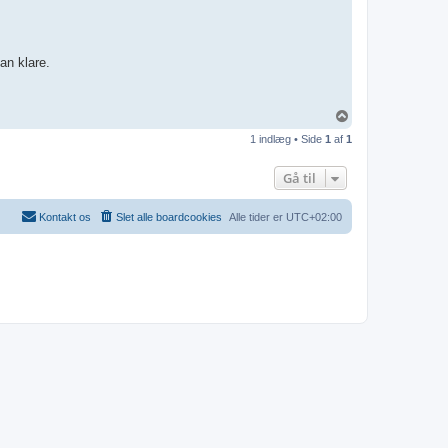
k
t
S
R
O
an klare.
T
o
1 indlæg • Side
1
af
1
p
Gå til
Kontakt os
Slet alle boardcookies
Alle tider er
UTC+02:00