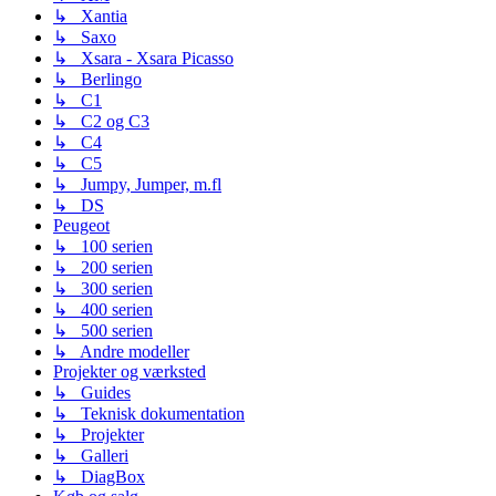
↳ Xantia
↳ Saxo
↳ Xsara - Xsara Picasso
↳ Berlingo
↳ C1
↳ C2 og C3
↳ C4
↳ C5
↳ Jumpy, Jumper, m.fl
↳ DS
Peugeot
↳ 100 serien
↳ 200 serien
↳ 300 serien
↳ 400 serien
↳ 500 serien
↳ Andre modeller
Projekter og værksted
↳ Guides
↳ Teknisk dokumentation
↳ Projekter
↳ Galleri
↳ DiagBox