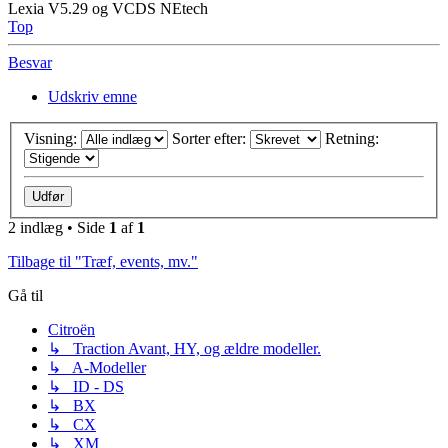
Lexia V5.29 og VCDS NEtech
Top
Besvar
Udskriv emne
Visning:
Sorter efter:
Retning:
2 indlæg • Side
1
af
1
Tilbage til "Træf, events, mv."
Gå til
Citroën
↳ Traction Avant, HY, og ældre modeller.
↳ A-Modeller
↳ ID - DS
↳ BX
↳ CX
↳ XM