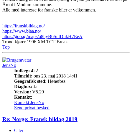
Åmot i Modum kommune.
Alle med interesse for franske biler er velkommen.
https://franskbildag.no/
https://www.blaa.no/
https://goo.gl/maps/q8hyB6SutDukH7EeA
Trond kjører 1996 XM TCT Break
Top
JensNo
Indlæg:
422
Tilmeldt:
ons 23. maj 2018 14:41
Geografisk sted:
Hønefoss
Diagbox:
Ja
Version:
V5.29
Kontakt:
Kontakt JensNo
Send privat besked
Re: Norge: Fransk bildag 2019
Citer