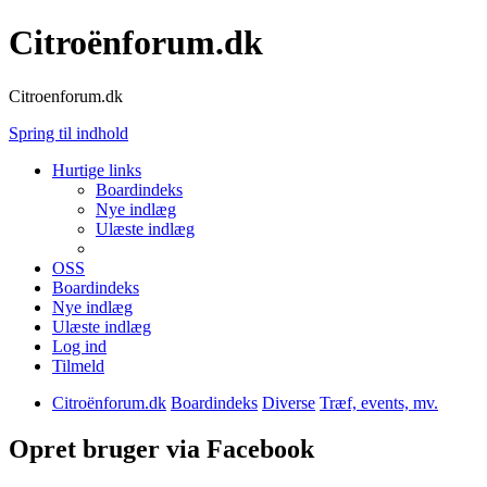
Citroënforum.dk
Citroenforum.dk
Spring til indhold
Hurtige links
Boardindeks
Nye indlæg
Ulæste indlæg
OSS
Boardindeks
Nye indlæg
Ulæste indlæg
Log ind
Tilmeld
Citroënforum.dk
Boardindeks
Diverse
Træf, events, mv.
Opret bruger via Facebook