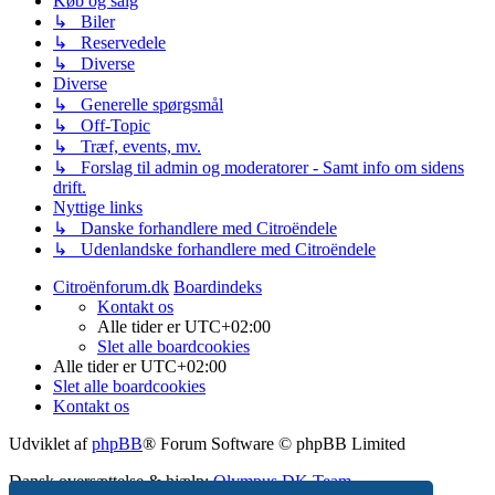
Køb og salg
↳ Biler
↳ Reservedele
↳ Diverse
Diverse
↳ Generelle spørgsmål
↳ Off-Topic
↳ Træf, events, mv.
↳ Forslag til admin og moderatorer - Samt info om sidens
drift.
Nyttige links
↳ Danske forhandlere med Citroëndele
↳ Udenlandske forhandlere med Citroëndele
Citroënforum.dk
Boardindeks
Kontakt os
Alle tider er
UTC+02:00
Slet alle boardcookies
Alle tider er
UTC+02:00
Slet alle boardcookies
Kontakt os
Udviklet af
phpBB
® Forum Software © phpBB Limited
Dansk oversættelse & hjælp:
Olympus DK Team