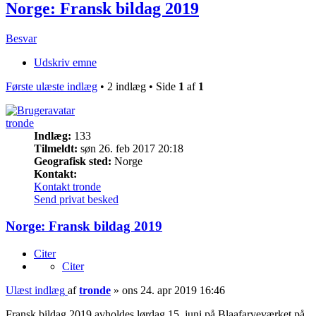
Norge: Fransk bildag 2019
Besvar
Udskriv emne
Første ulæste indlæg
• 2 indlæg • Side
1
af
1
tronde
Indlæg:
133
Tilmeldt:
søn 26. feb 2017 20:18
Geografisk sted:
Norge
Kontakt:
Kontakt tronde
Send privat besked
Norge: Fransk bildag 2019
Citer
Citer
Ulæst indlæg
af
tronde
»
ons 24. apr 2019 16:46
Fransk bildag 2019 avholdes lørdag 15. juni på Blaafarveværket på