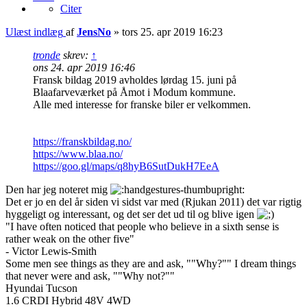
Citer
Ulæst indlæg
af
JensNo
»
tors 25. apr 2019 16:23
tronde
skrev:
↑
ons 24. apr 2019 16:46
Fransk bildag 2019 avholdes lørdag 15. juni på
Blaafarveværket på Åmot i Modum kommune.
Alle med interesse for franske biler er velkommen.
https://franskbildag.no/
https://www.blaa.no/
https://goo.gl/maps/q8hyB6SutDukH7EeA
Den har jeg noteret mig
Det er jo en del år siden vi sidst var med (Rjukan 2011) det var rigtig
hyggeligt og interessant, og det ser det ud til og blive igen
"I have often noticed that people who believe in a sixth sense is
rather weak on the other five"
- Victor Lewis-Smith
Some men see things as they are and ask, ""Why?"" I dream things
that never were and ask, ""Why not?""
Hyundai Tucson
1.6 CRDI Hybrid 48V 4WD