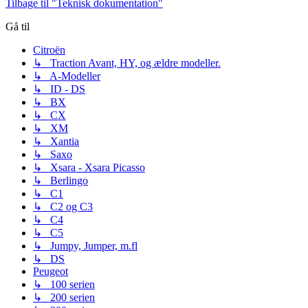
Tilbage til "Teknisk dokumentation"
Gå til
Citroën
↳ Traction Avant, HY, og ældre modeller.
↳ A-Modeller
↳ ID - DS
↳ BX
↳ CX
↳ XM
↳ Xantia
↳ Saxo
↳ Xsara - Xsara Picasso
↳ Berlingo
↳ C1
↳ C2 og C3
↳ C4
↳ C5
↳ Jumpy, Jumper, m.fl
↳ DS
Peugeot
↳ 100 serien
↳ 200 serien