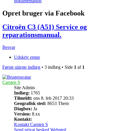
dokumentation
Opret bruger via Facebook
Citroën C3 (A51) Service og
reparationsmanual.
Besvar
Udskriv emne
Første ulæste indlæg
• 3 indlæg • Side
1
af
1
Carsten S
Site Admin
Indlæg:
1765
Tilmeldt:
ons 8. feb 2017 20:33
Geografisk sted:
8653 Them
Diagbox:
Ja
Version:
8.xx
Kontakt:
Kontakt Carsten S
Send privat besked
Websted