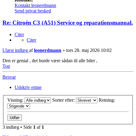
Kontakt leonerdmann
Send privat besked
Re: Citroën C3 (A51) Service og reparationsmanual.
Citer
Citer
Ulæst indlæg
af
leonerdmann
»
tors 28. maj 2026 10:02
Den er genial , det burde være sådan til alle biler ,
Top
Besvar
Udskriv emne
Visning:
Sorter efter:
Retning:
3 indlæg • Side
1
af
1