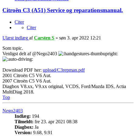
Citroën C3 (A51) Service og reparationsmanual.
Citer
Citer
Ulæst indlæg
af
Carsten S
»
søn 3. apr 2022 12:21
Som topic.
Venligst delt af
@Nego2403
Download PDF her:
upload/C3repman.pdf
2001 Citroën C5 V6 Aut.
2007 Citroën C5 V6 Aut.
Diagbox V8.xx, V9.xx original, VCDS, Ford/Mazda IDS, Actia
MultiDiag 2018.
Top
Nego2403
Indlæg:
194
Tilmeldt:
fre 23. apr 2021 08:38
Diagbox:
Ja
Version:
9.68, 9.91