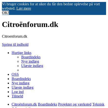
Vi bruger cookies for at sikre du får den bedste oplevelse på vort
websted.
Lær mere
OK!
Citroënforum.dk
Citroenforum.dk
Spring til indhold
Hurtige links
Boardindeks
Nye indlæg
Ulæste indlæg
OSS
Boardindeks
Nye indlæg
Ulæste indlæg
Log ind
Tilmeld
Citroënforum.dk
Boardindeks
Projekter og værksted
Teknisk