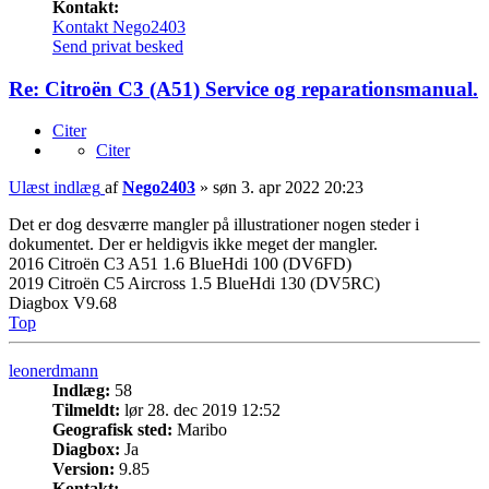
Kontakt:
Kontakt Nego2403
Send privat besked
Re: Citroën C3 (A51) Service og reparationsmanual.
Citer
Citer
Ulæst indlæg
af
Nego2403
»
søn 3. apr 2022 20:23
Det er dog desværre mangler på illustrationer nogen steder i
dokumentet. Der er heldigvis ikke meget der mangler.
2016 Citroën C3 A51 1.6 BlueHdi 100 (DV6FD)
2019 Citroën C5 Aircross 1.5 BlueHdi 130 (DV5RC)
Diagbox V9.68
Top
leonerdmann
Indlæg:
58
Tilmeldt:
lør 28. dec 2019 12:52
Geografisk sted:
Maribo
Diagbox:
Ja
Version:
9.85
Kontakt: