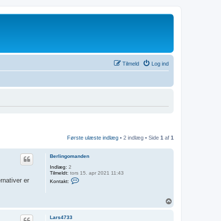
Tilmeld
Log ind
Første ulæste indlæg
• 2 indlæg • Side
1
af
1
Berlingomanden
Indlæg:
2
Tilmeldt:
tors 15. apr 2021 11:43
K
rnativer er
Kontakt:
o
n
t
T
a
o
k
t
p
Lars4733
B