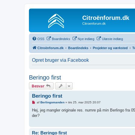
Citroënforum.dk
Citroenforum.dk
OSS
Boardindeks
Nye indlæg
Ulæste indlæg
Citroënforum.dk
Boardindeks
Projekter og værksted
T
Opret bruger via Facebook
Beringo first
Besvar
Beringo first
U
af
Berlingomanden
»
tirs 25. mar 2025 20:07
l
æ
Hej, jeg mangler originale res. numre på min Berlingo fra 05
s
der?
t
i
n
d
l
Re: Beringo first
æ