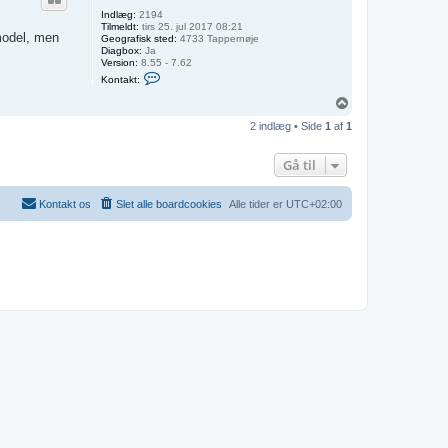
e
Indlæg:
2194
r
Tilmeldt:
tirs 25. jul 2017 08:21
l
 model, men
Geografisk sted:
4733 Tappernøje
i
Diagbox:
Ja
n
Version:
8.55 - 7.62
g
K
Kontakt:
o
o
m
n
T
a
t
o
n
a
2 indlæg • Side
1
af
1
p
d
k
e
t
n
L
Gå til
a
r
s
Kontakt os
Slet alle boardcookies
Alle tider er
UTC+02:00
4
7
3
3