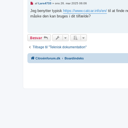
g
U
af
Lars4733
»
ons 26. mar 2025 06:06
l
æ
Jeg benytter typisk
https://www.catcar.info/en/
til at finde
s
måske den kan bruges i dit tilfælde?
t
i
n
d
l
æ
Besvar
g
Tilbage til "Teknisk dokumentation"
Citroënforum.dk
Boardindeks