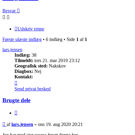
Besvar
Udskriv emne
Første ulæste indlæg
• 6 indlæg • Side
1
af
1
lars.jensen
Indlæg:
38
Tilmeldt:
tors 21. mar 2019 23:12
Geografisk sted:
Nakskov
Diagbox:
Nej
Kontakt:
Kontakt
lars.jensen
Send privat besked
Brugte dele
Citer
Ulæst
af
lars.jensen
»
ons 19. aug 2020 20:21
indlæg
Jeg har med stor sucess brugt denne her