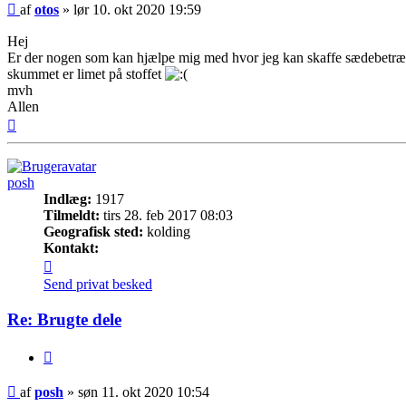
Ulæst
af
otos
»
lør 10. okt 2020 19:59
indlæg
Hej
Er der nogen som kan hjælpe mig med hvor jeg kan skaffe sædebetræk
skummet er limet på stoffet
mvh
Allen
Top
posh
Indlæg:
1917
Tilmeldt:
tirs 28. feb 2017 08:03
Geografisk sted:
kolding
Kontakt:
Kontakt
posh
Send privat besked
Re: Brugte dele
Citer
Ulæst
af
posh
»
søn 11. okt 2020 10:54
indlæg