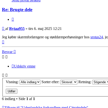
Send privat besked
Re: Brugte dele
Citer
Ulæst
af
Rytaa955
»
tirs 6. maj 2025 12:21
indlæg
Jeg købte skærmforlængere og støddæmperbøsninger hos
srotas24
, j
Top
Besvar
Udskriv emne
Visning:
Sorter efter:
Retning:
6 indlæg • Side
1
af
1
Tilbage til "Udenlandske forhandlere med Citroëndele"