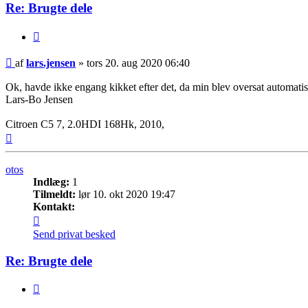
Re: Brugte dele
Citer
Ulæst
af
lars.jensen
»
tors 20. aug 2020 06:40
indlæg
Ok, havde ikke engang kikket efter det, da min blev oversat automatis
Lars-Bo Jensen
Citroen C5 7, 2.0HDI 168Hk, 2010,
Top
otos
Indlæg:
1
Tilmeldt:
lør 10. okt 2020 19:47
Kontakt:
Kontakt
otos
Send privat besked
Re: Brugte dele
Citer