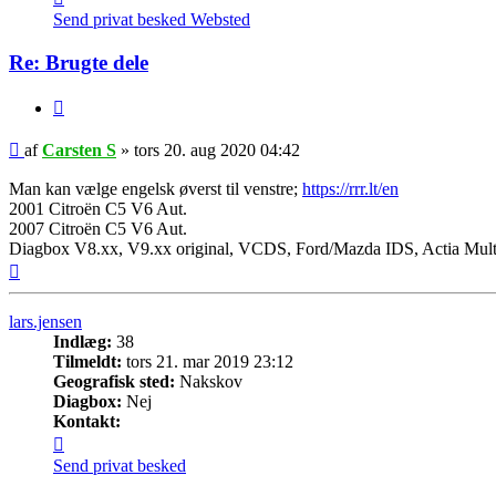
Carsten
Send privat besked
Websted
S
Re: Brugte dele
Citer
Ulæst
af
Carsten S
»
tors 20. aug 2020 04:42
indlæg
Man kan vælge engelsk øverst til venstre;
https://rrr.lt/en
2001 Citroën C5 V6 Aut.
2007 Citroën C5 V6 Aut.
Diagbox V8.xx, V9.xx original, VCDS, Ford/Mazda IDS, Actia Mult
Top
lars.jensen
Indlæg:
38
Tilmeldt:
tors 21. mar 2019 23:12
Geografisk sted:
Nakskov
Diagbox:
Nej
Kontakt:
Kontakt
lars.jensen
Send privat besked