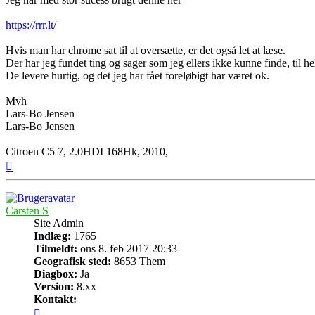
https://rrr.lt/
Hvis man har chrome sat til at oversætte, er det også let at læse.
Der har jeg fundet ting og sager som jeg ellers ikke kunne finde, til he
De levere hurtig, og det jeg har fået foreløbigt har været ok.
Mvh
Lars-Bo Jensen
Lars-Bo Jensen
Citroen C5 7, 2.0HDI 168Hk, 2010,
Top
Carsten S
Site Admin
Indlæg:
1765
Tilmeldt:
ons 8. feb 2017 20:33
Geografisk sted:
8653 Them
Diagbox:
Ja
Version:
8.xx
Kontakt:
Kontakt