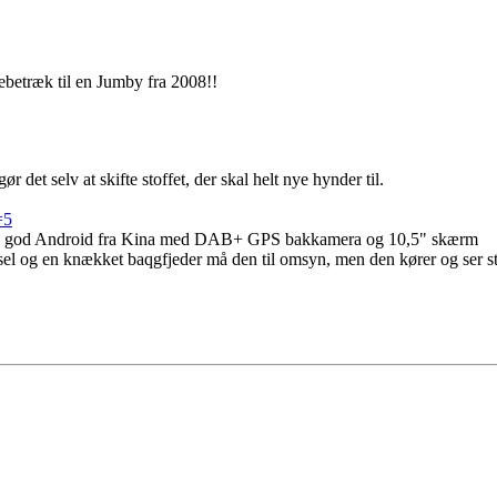
betræk til en Jumby fra 2008!!
ør det selv at skifte stoffet, der skal helt nye hynder til.
=5
 en god Android fra Kina med DAB+ GPS bakkamera og 10,5" skærm
l og en knækket baqgfjeder må den til omsyn, men den kører og ser st