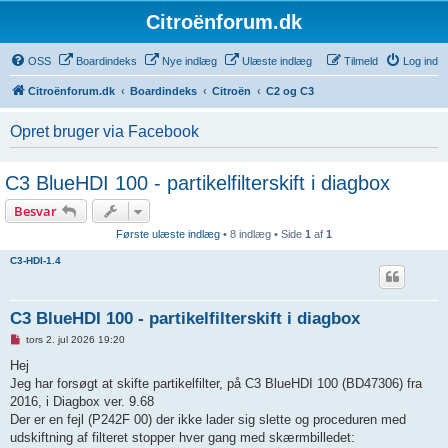
Citroënforum.dk
OSS
Boardindeks
Nye indlæg
Ulæste indlæg
Tilmeld
Log ind
Citroënforum.dk
Boardindeks
Citroën
C2 og C3
Opret bruger via Facebook
C3 BlueHDI 100 - partikelfilterskift i diagbox
Besvar
Første ulæste indlæg
• 8 indlæg • Side
1
af
1
C3-HDI-1.4
C3 BlueHDI 100 - partikelfilterskift i diagbox
U
tors 2. jul 2026 19:20
l
æ
Hej
s
Jeg har forsøgt at skifte partikelfilter, på C3 BlueHDI 100 (BD47306) fra
t
i
2016, i Diagbox ver. 9.68
n
Der er en fejl (P242F 00) der ikke lader sig slette og proceduren med
d
l
udskiftning af filteret stopper hver gang med skærmbilledet:
æ