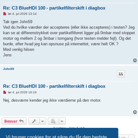
Re: C3 BlueHDI 100 - partikelfilterskift i diagbox
U
lør 4. jul 2026 13:14
l
æ
Tak igen John59
s
Ved du hvilke værdier der accepteres (eller ikke accepteres) i testen? Jeg
t
i
kan se at differenstrykket over partikelfilteret ligger på 0mbar med stoppet
n
motor og mellem 2 og 3mbar i tomgang (hvor testen melder fejl). Og det
d
l
burde, efter hvad jeg kan opsnuse på internettet, være helt OK ?
æ
Med venlig hilsen
g
Jens
John59
Re: C3 BlueHDI 100 - partikelfilterskift i diagbox
U
lør 4. jul 2026 16:24
l
æ
Nej, desværre kender jeg ikke værdierne på den motor.
s
t
i
n
d
Besvar
l
æ
8 indlæg • Side
1
af
1
g
Vi bruger cookies for at sikre du får den bedste