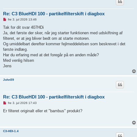
æ
g
Re: C3 BlueHDI 100 - partikelfilterskift i diagbox
U
fre 3. jul 2026 13:46
l
æ
Tak for dit svar 407HDi
s
Ja, det første der sker, når jeg starter funktionen med udskiftning af
t
i
filteret, er at jeg bliver bedt om at starte motoren.
n
Og umiddelbart derefter kommer fejlmeddelelsen som beskrevet i det
d
l
første indlæg.
æ
Har du erfaring med at det foregår på en anden måde?
g
Med venlig hilsen
Jens
John59
Re: C3 BlueHDI 100 - partikelfilterskift i diagbox
U
fre 3. jul 2026 17:43
l
æ
Er filteret originalt eller et "bambus" produkt?
s
t
i
n
d
C3-HDI-1.4
l
æ