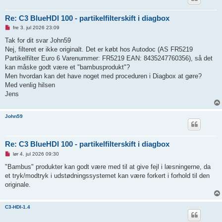
g
Re: C3 BlueHDI 100 - partikelfilterskift i diagbox
U
fre 3. jul 2026 23:09
l
æ
Tak for dit svar John59
s
Nej, filteret er ikke originalt. Det er købt hos Autodoc (AS FR5219
t
i
Partikelfilter Euro 6 Varenummer: FR5219 EAN: 8435247760356), så det
n
kan måske godt være et "bambusprodukt"?
d
l
Men hvordan kan det have noget med proceduren i Diagbox at gøre?
æ
Med venlig hilsen
g
Jens
John59
Re: C3 BlueHDI 100 - partikelfilterskift i diagbox
U
lør 4. jul 2026 09:30
l
æ
"Bambus" produkter kan godt være med til at give fejl i læsningerne, da
s
et tryk/modtryk i udstødningssystemet kan være forkert i forhold til den
t
i
originale.
n
d
l
C3-HDI-1.4
æ
g