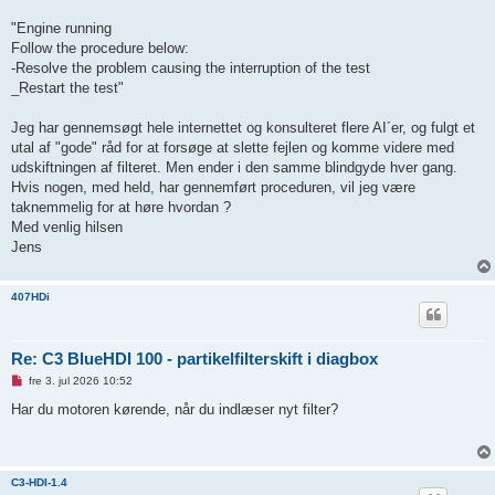
g
"Engine running
Follow the procedure below:
-Resolve the problem causing the interruption of the test
_Restart the test"
Jeg har gennemsøgt hele internettet og konsulteret flere AI´er, og fulgt et
utal af "gode" råd for at forsøge at slette fejlen og komme videre med
udskiftningen af filteret. Men ender i den samme blindgyde hver gang.
Hvis nogen, med held, har gennemført proceduren, vil jeg være
taknemmelig for at høre hvordan ?
Med venlig hilsen
Jens
407HDi
Re: C3 BlueHDI 100 - partikelfilterskift i diagbox
U
fre 3. jul 2026 10:52
l
æ
Har du motoren kørende, når du indlæser nyt filter?
s
t
i
n
d
C3-HDI-1.4
l