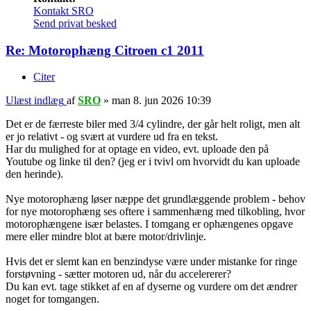
Kontakt SRO
Send privat besked
Re: Motorophæng Citroen c1 2011
Citer
Ulæst indlæg
af
SRO
»
man 8. jun 2026 10:39
Det er de færreste biler med 3/4 cylindre, der går helt roligt, men alt
er jo relativt - og svært at vurdere ud fra en tekst.
Har du mulighed for at optage en video, evt. uploade den på
Youtube og linke til den? (jeg er i tvivl om hvorvidt du kan uploade
den herinde).
Nye motorophæng løser næppe det grundlæggende problem - behov
for nye motorophæng ses oftere i sammenhæng med tilkobling, hvor
motorophængene især belastes. I tomgang er ophængenes opgave
mere eller mindre blot at bære motor/drivlinje.
Hvis det er slemt kan en benzindyse være under mistanke for ringe
forstøvning - sætter motoren ud, når du accelererer?
Du kan evt. tage stikket af en af dyserne og vurdere om det ændrer
noget for tomgangen.