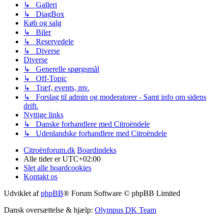
↳ Galleri
↳ DiagBox
Køb og salg
↳ Biler
↳ Reservedele
↳ Diverse
Diverse
↳ Generelle spørgsmål
↳ Off-Topic
↳ Træf, events, mv.
↳ Forslag til admin og moderatorer - Samt info om sidens
drift.
Nyttige links
↳ Danske forhandlere med Citroëndele
↳ Udenlandske forhandlere med Citroëndele
Citroënforum.dk
Boardindeks
Alle tider er
UTC+02:00
Slet alle boardcookies
Kontakt os
Udviklet af
phpBB
® Forum Software © phpBB Limited
Dansk oversættelse & hjælp:
Olympus DK Team