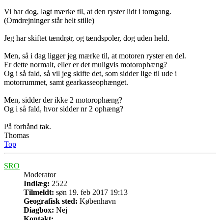
Vi har dog, lagt mærke til, at den ryster lidt i tomgang.
(Omdrejninger står helt stille)
Jeg har skiftet tændrør, og tændspoler, dog uden held.
Men, så i dag ligger jeg mærke til, at motoren ryster en del.
Er dette normalt, eller er det muligvis motorophæng?
Og i så fald, så vil jeg skifte det, som sidder lige til ude i
motorrummet, samt gearkasseophænget.
Men, sidder der ikke 2 motorophæng?
Og i så fald, hvor sidder nr 2 ophæng?
På forhånd tak.
Thomas
Top
SRO
Moderator
Indlæg:
2522
Tilmeldt:
søn 19. feb 2017 19:13
Geografisk sted:
København
Diagbox:
Nej
Kontakt: