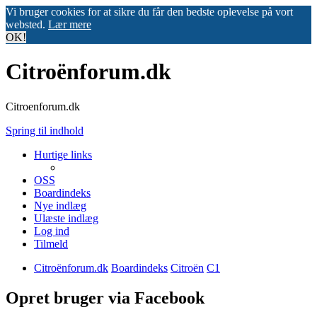
Vi bruger cookies for at sikre du får den bedste oplevelse på vort
websted.
Lær mere
OK!
Citroënforum.dk
Citroenforum.dk
Spring til indhold
Hurtige links
OSS
Boardindeks
Nye indlæg
Ulæste indlæg
Log ind
Tilmeld
Citroënforum.dk
Boardindeks
Citroën
C1
Opret bruger via Facebook