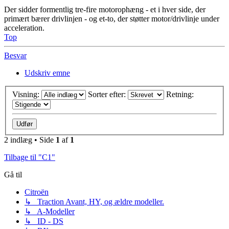
Der sidder formentlig tre-fire motorophæng - et i hver side, der
primært bærer drivlinjen - og et-to, der støtter motor/drivlinje under
acceleration.
Top
Besvar
Udskriv emne
Visning:
Sorter efter:
Retning:
2 indlæg • Side
1
af
1
Tilbage til "C1"
Gå til
Citroën
↳ Traction Avant, HY, og ældre modeller.
↳ A-Modeller
↳ ID - DS