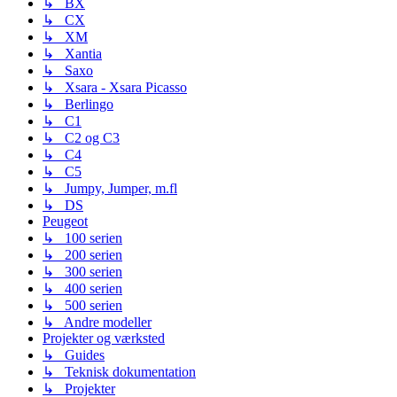
↳ BX
↳ CX
↳ XM
↳ Xantia
↳ Saxo
↳ Xsara - Xsara Picasso
↳ Berlingo
↳ C1
↳ C2 og C3
↳ C4
↳ C5
↳ Jumpy, Jumper, m.fl
↳ DS
Peugeot
↳ 100 serien
↳ 200 serien
↳ 300 serien
↳ 400 serien
↳ 500 serien
↳ Andre modeller
Projekter og værksted
↳ Guides
↳ Teknisk dokumentation
↳ Projekter