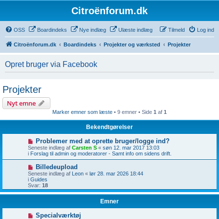
Citroënforum.dk
OSS
Boardindeks
Nye indlæg
Ulæste indlæg
Tilmeld
Log ind
Citroënforum.dk
Boardindeks
Projekter og værksted
Projekter
Opret bruger via Facebook
Projekter
Nyt emne
Marker emner som læste
• 9 emner • Side
1
af
1
Bekendtgørelser
Problemer med at oprette bruger/logge ind?
Seneste indlæg af
Carsten S
«
søn 12. mar 2017 13:03
i
Forslag til admin og moderatorer - Samt info om sidens drift.
Billedeupload
Seneste indlæg af
Leon
«
lør 28. mar 2026 18:44
i
Guides
Svar:
18
Emner
Specialværktøj