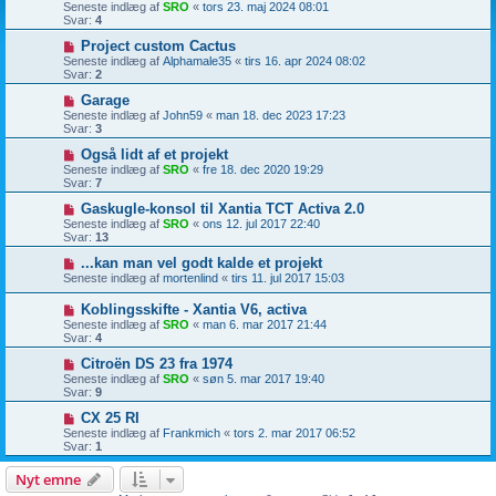
Seneste indlæg af
SRO
«
tors 23. maj 2024 08:01
Svar:
4
Project custom Cactus
Seneste indlæg af
Alphamale35
«
tirs 16. apr 2024 08:02
Svar:
2
Garage
Seneste indlæg af
John59
«
man 18. dec 2023 17:23
Svar:
3
Også lidt af et projekt
Seneste indlæg af
SRO
«
fre 18. dec 2020 19:29
Svar:
7
Gaskugle-konsol til Xantia TCT Activa 2.0
Seneste indlæg af
SRO
«
ons 12. jul 2017 22:40
Svar:
13
...kan man vel godt kalde et projekt
Seneste indlæg af
mortenlind
«
tirs 11. jul 2017 15:03
Koblingsskifte - Xantia V6, activa
Seneste indlæg af
SRO
«
man 6. mar 2017 21:44
Svar:
4
Citroën DS 23 fra 1974
Seneste indlæg af
SRO
«
søn 5. mar 2017 19:40
Svar:
9
CX 25 RI
Seneste indlæg af
Frankmich
«
tors 2. mar 2017 06:52
Svar:
1
Nyt emne