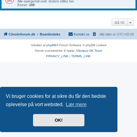
Alle spørgsmål vedr. testere stilles her.
Emner:
208
Gå til
Citroënforum.dk
Boardindeks
Kontakt os
Alle tider er
UTC+02:00
Udviklet af
phpBB
® Forum Software © phpBB Limited
Dansk oversættelse & hjælp:
Olympus DK Team
PRIVACY_LINK
|
TERMS_LINK
Vi bruger cookies for at sikre du får den bedste
oplevelse på vort websted.
Lær mere
OK!