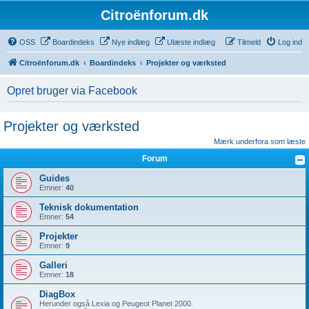
Citroënforum.dk
OSS
Boardindeks
Nye indlæg
Ulæste indlæg
Tilmeld
Log ind
Citroënforum.dk
Boardindeks
Projekter og værksted
Opret bruger via Facebook
Projekter og værksted
Mærk underfora som læste
Forum
Guides
Emner:
40
Teknisk dokumentation
Emner:
54
Projekter
Emner:
9
Galleri
Emner:
18
DiagBox
Herunder også Lexia og Peugeot Planet 2000.