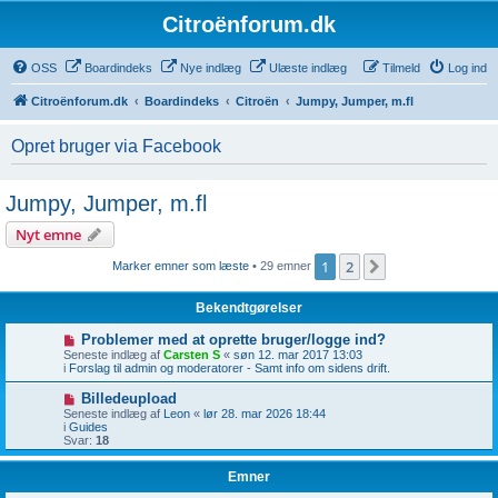
Citroënforum.dk
OSS
Boardindeks
Nye indlæg
Ulæste indlæg
Tilmeld
Log ind
Citroënforum.dk
Boardindeks
Citroën
Jumpy, Jumper, m.fl
Opret bruger via Facebook
Jumpy, Jumper, m.fl
Nyt emne
1
2
Næste
Marker emner som læste
• 29 emner
Bekendtgørelser
Problemer med at oprette bruger/logge ind?
Seneste indlæg af
Carsten S
«
søn 12. mar 2017 13:03
i
Forslag til admin og moderatorer - Samt info om sidens drift.
Billedeupload
Seneste indlæg af
Leon
«
lør 28. mar 2026 18:44
i
Guides
Svar:
18
Emner