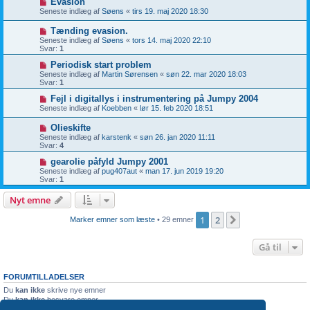
Evasion
Seneste indlæg af
Søens
«
tirs 19. maj 2020 18:30
Tænding evasion.
Seneste indlæg af
Søens
«
tors 14. maj 2020 22:10
Svar:
1
Periodisk start problem
Seneste indlæg af
Martin Sørensen
«
søn 22. mar 2020 18:03
Svar:
1
Fejl i digitallys i instrumentering på Jumpy 2004
Seneste indlæg af
Koebben
«
lør 15. feb 2020 18:51
Olieskifte
Seneste indlæg af
karstenk
«
søn 26. jan 2020 11:11
Svar:
4
gearolie påfyld Jumpy 2001
Seneste indlæg af
pug407aut
«
man 17. jun 2019 19:20
Svar:
1
Nyt emne
1
2
Næste
Marker emner som læste
• 29 emner
Gå til
FORUMTILLADELSER
Du
kan ikke
skrive nye emner
Du
kan ikke
besvare emner
Du
kan ikke
redigere dine indlæg