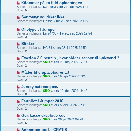
Kilometer på en fuld opladningen
Seneste indlæg af
KasperM
«
lør 21. feb 2026 17:11
Svar:
5
Servostyring virker ikke.
Seneste indlæg af
Gasse
«
fre 26. sep 2025 20:35
Olietype til Jumper.
Seneste indlæg af
Lars4733
«
fre 26. sep 2025 19:54
Svar:
3
Blinker
Seneste indlæg af
HC 74
«
ons 23. jul 2025 14:52
Svar:
2
Evasion 2.0 benzin , hvor sidder sensor til kølevand ?
Seneste indlæg af
SRO
«
søn 25. maj 2025 12:33
Svar:
1
Måtter til ë Spacetourer L3
Seneste indlæg af
SRO
«
lør 19. apr 2025 23:32
Svar:
2
Jumpy automatgear.
Seneste indlæg af
SRO
«
tors 19. dec 2024 19:42
Svar:
8
Fartpilot i Jumper 2016
Seneste indlæg af
SRO
«
tors 5. dec 2024 21:08
Svar:
1
Gearkasse eksploderede
Seneste indlæg af
SRO
«
lør 20. jul 2024 09:28
Svar:
6
Anhænger træk - GRATIS!