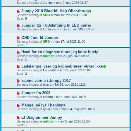
Seneste indlæg af
Jumbo
«
tors 2. maj 2024 21:37
Jumpy 2018 BlueHdi Højt Olieorbrug
Seneste indlæg af
SRO
«
man 19. feb 2024 16:38
Svar:
9
Jumper '22 - UDskiftning til LED pærer
Seneste indlæg af
Oc3anfarm
«
tirs 10. okt 2023 13:50
OBD Tool til Jumper
Seneste indlæg af
SRO
«
man 17. jul 2023 11:00
Svar:
1
Hvad for en diagnose dims jeg købe hjælp
Seneste indlæg af
mikhan
«
tirs 27. jun 2023 09:48
Svar:
1
Ladelampe lyser og kabineblæser virker ikke
Seneste indlæg af
Nissen89
«
lør 22. jan 2022 16:04
Svar:
3
kabine varme i Jumpy 2017
Seneste indlæg af
jens a
«
fre 26. nov 2021 11:24
Jumper fra 2008
Seneste indlæg af
larshøj
«
lør 4. sep 2021 19:07
Mangel på lys i baglygte
Seneste indlæg af
qnud.caos
«
man 24. maj 2021 10:37
El Diagrammer Jumpy
Seneste indlæg af
mikhan
«
man 5. apr 2021 12:54
Svar:
1