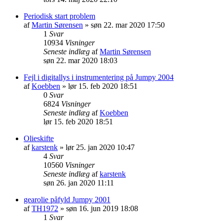
Periodisk start problem
af
Martin Sørensen
» søn 22. mar 2020 17:50
1
Svar
10934
Visninger
Seneste indlæg
af
Martin Sørensen
søn 22. mar 2020 18:03
Fejl i digitallys i instrumentering på Jumpy 2004
af
Koebben
» lør 15. feb 2020 18:51
0
Svar
6824
Visninger
Seneste indlæg
af
Koebben
lør 15. feb 2020 18:51
Olieskifte
af
karstenk
» lør 25. jan 2020 10:47
4
Svar
10560
Visninger
Seneste indlæg
af
karstenk
søn 26. jan 2020 11:11
gearolie påfyld Jumpy 2001
af
TH1972
» søn 16. jun 2019 18:08
1
Svar