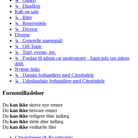
↳ Galleri
↳ DiagBox
Køb og salg
↳ Biler
↳ Reservedele
↳ Diverse
Diverse
↳ Generelle spørgsmål
↳ Off-Topic
↳ Træf, events, mv.
↳ Forslag til admin og moderatorer - Samt info om sidens
drift.
Nyttige links
↳ Danske forhandlere med Citroëndele
↳ Udenlandske forhandlere med Citroëndele
Forumtilladelser
Du
kan ikke
skrive nye emner
Du
kan ikke
besvare emner
Du
kan ikke
redigere dine indlæg
Du
kan ikke
slette dine indlæg
Du
kan ikke
vedhæfte filer
Citroënforum.dk
Boardindeks