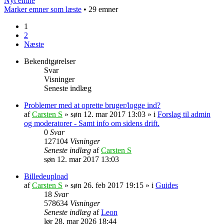
Nyt emne
Marker emner som læste
• 29 emner
1
2
Næste
Bekendtgørelser
Svar
Visninger
Seneste indlæg
Problemer med at oprette bruger/logge ind?
af
Carsten S
» søn 12. mar 2017 13:03 » i
Forslag til admin
og moderatorer - Samt info om sidens drift.
0
Svar
127104
Visninger
Seneste indlæg
af
Carsten S
søn 12. mar 2017 13:03
Billedeupload
af
Carsten S
» søn 26. feb 2017 19:15 » i
Guides
18
Svar
578634
Visninger
Seneste indlæg
af
Leon
lør 28. mar 2026 18:44