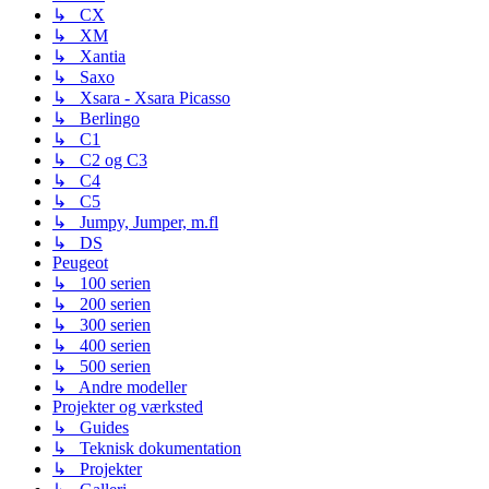
↳ CX
↳ XM
↳ Xantia
↳ Saxo
↳ Xsara - Xsara Picasso
↳ Berlingo
↳ C1
↳ C2 og C3
↳ C4
↳ C5
↳ Jumpy, Jumper, m.fl
↳ DS
Peugeot
↳ 100 serien
↳ 200 serien
↳ 300 serien
↳ 400 serien
↳ 500 serien
↳ Andre modeller
Projekter og værksted
↳ Guides
↳ Teknisk dokumentation
↳ Projekter