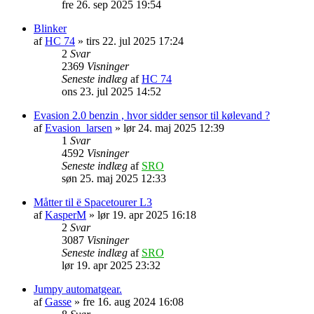
fre 26. sep 2025 19:54
Blinker
af
HC 74
» tirs 22. jul 2025 17:24
2
Svar
2369
Visninger
Seneste indlæg
af
HC 74
ons 23. jul 2025 14:52
Evasion 2.0 benzin , hvor sidder sensor til kølevand ?
af
Evasion_larsen
» lør 24. maj 2025 12:39
1
Svar
4592
Visninger
Seneste indlæg
af
SRO
søn 25. maj 2025 12:33
Måtter til ë Spacetourer L3
af
KasperM
» lør 19. apr 2025 16:18
2
Svar
3087
Visninger
Seneste indlæg
af
SRO
lør 19. apr 2025 23:32
Jumpy automatgear.
af
Gasse
» fre 16. aug 2024 16:08