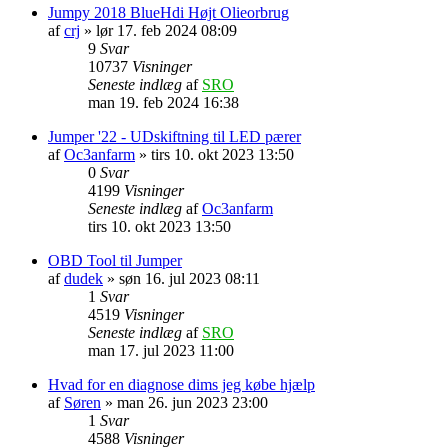
Jumpy 2018 BlueHdi Højt Olieorbrug
af
crj
» lør 17. feb 2024 08:09
9
Svar
10737
Visninger
Seneste indlæg
af
SRO
man 19. feb 2024 16:38
Jumper '22 - UDskiftning til LED pærer
af
Oc3anfarm
» tirs 10. okt 2023 13:50
0
Svar
4199
Visninger
Seneste indlæg
af
Oc3anfarm
tirs 10. okt 2023 13:50
OBD Tool til Jumper
af
dudek
» søn 16. jul 2023 08:11
1
Svar
4519
Visninger
Seneste indlæg
af
SRO
man 17. jul 2023 11:00
Hvad for en diagnose dims jeg købe hjælp
af
Søren
» man 26. jun 2023 23:00
1
Svar
4588
Visninger