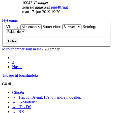
10042
Visninger
Seneste indlæg
af
pug407aut
man 17. jun 2019 19:20
Nyt emne
Visning:
Sorter efter:
Retning:
Marker emner som læste
• 29 emner
1
2
Næste
Tilbage til boardindeks
Gå til
Citroën
↳ Traction Avant, HY, og ældre modeller.
↳ A-Modeller
↳ ID - DS
↳ BX