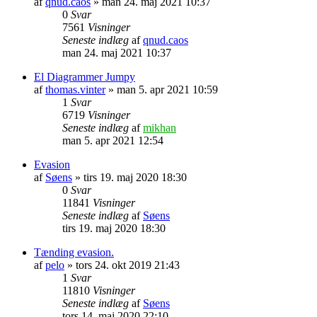
af
qnud.caos
» man 24. maj 2021 10:37
0
Svar
7561
Visninger
Seneste indlæg
af
qnud.caos
man 24. maj 2021 10:37
El Diagrammer Jumpy
af
thomas.vinter
» man 5. apr 2021 10:59
1
Svar
6719
Visninger
Seneste indlæg
af
mikhan
man 5. apr 2021 12:54
Evasion
af
Søens
» tirs 19. maj 2020 18:30
0
Svar
11841
Visninger
Seneste indlæg
af
Søens
tirs 19. maj 2020 18:30
Tænding evasion.
af
pelo
» tors 24. okt 2019 21:43
1
Svar
11810
Visninger
Seneste indlæg
af
Søens
tors 14. maj 2020 22:10