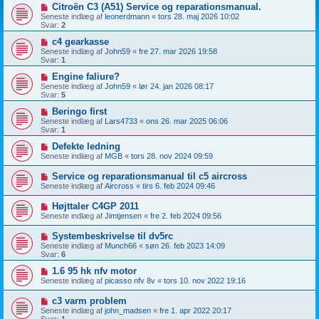
Citroën C3 (A51) Service og reparationsmanual.
Seneste indlæg af
leonerdmann
«
tors 28. maj 2026 10:02
Svar:
2
c4 gearkasse
Seneste indlæg af
John59
«
fre 27. mar 2026 19:58
Svar:
1
Engine faliure?
Seneste indlæg af
John59
«
lør 24. jan 2026 08:17
Svar:
5
Beringo first
Seneste indlæg af
Lars4733
«
ons 26. mar 2025 06:06
Svar:
1
Defekte ledning
Seneste indlæg af
MGB
«
tors 28. nov 2024 09:59
Service og reparationsmanual til c5 aircross
Seneste indlæg af
Aircross
«
tirs 6. feb 2024 09:46
Højttaler C4GP 2011
Seneste indlæg af
Jimtjensen
«
fre 2. feb 2024 09:56
Systembeskrivelse til dv5rc
Seneste indlæg af
Munch66
«
søn 26. feb 2023 14:09
Svar:
6
1.6 95 hk nfv motor
Seneste indlæg af
picasso nfv 8v
«
tors 10. nov 2022 19:16
c3 varm problem
Seneste indlæg af
john_madsen
«
fre 1. apr 2022 20:17