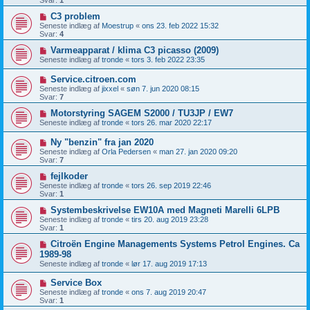
Svar:
1
C3 problem
Seneste indlæg af
Moestrup
«
ons 23. feb 2022 15:32
Svar:
4
Varmeapparat / klima C3 picasso (2009)
Seneste indlæg af
tronde
«
tors 3. feb 2022 23:35
Service.citroen.com
Seneste indlæg af
jixxel
«
søn 7. jun 2020 08:15
Svar:
7
Motorstyring SAGEM S2000 / TU3JP / EW7
Seneste indlæg af
tronde
«
tors 26. mar 2020 22:17
Ny "benzin" fra jan 2020
Seneste indlæg af
Orla Pedersen
«
man 27. jan 2020 09:20
Svar:
7
fejlkoder
Seneste indlæg af
tronde
«
tors 26. sep 2019 22:46
Svar:
1
Systembeskrivelse EW10A med Magneti Marelli 6LPB
Seneste indlæg af
tronde
«
tirs 20. aug 2019 23:28
Svar:
1
Citroën Engine Managements Systems Petrol Engines. Ca
1989-98
Seneste indlæg af
tronde
«
lør 17. aug 2019 17:13
Service Box
Seneste indlæg af
tronde
«
ons 7. aug 2019 20:47
Svar:
1