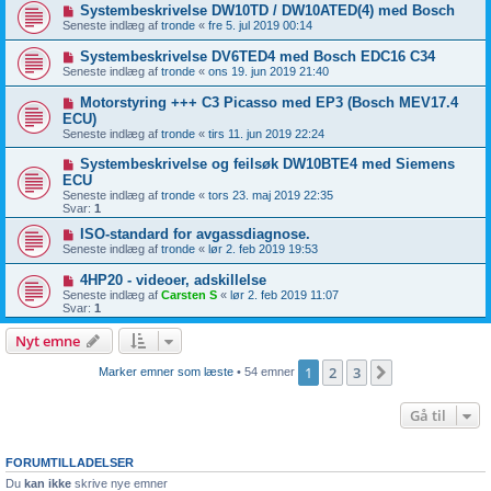
Systembeskrivelse DW10TD / DW10ATED(4) med Bosch
Seneste indlæg af
tronde
«
fre 5. jul 2019 00:14
Systembeskrivelse DV6TED4 med Bosch EDC16 C34
Seneste indlæg af
tronde
«
ons 19. jun 2019 21:40
Motorstyring +++ C3 Picasso med EP3 (Bosch MEV17.4
ECU)
Seneste indlæg af
tronde
«
tirs 11. jun 2019 22:24
Systembeskrivelse og feilsøk DW10BTE4 med Siemens
ECU
Seneste indlæg af
tronde
«
tors 23. maj 2019 22:35
Svar:
1
ISO-standard for avgassdiagnose.
Seneste indlæg af
tronde
«
lør 2. feb 2019 19:53
4HP20 - videoer, adskillelse
Seneste indlæg af
Carsten S
«
lør 2. feb 2019 11:07
Svar:
1
Nyt emne
1
2
3
Næste
Marker emner som læste
• 54 emner
Gå til
FORUMTILLADELSER
Du
kan ikke
skrive nye emner