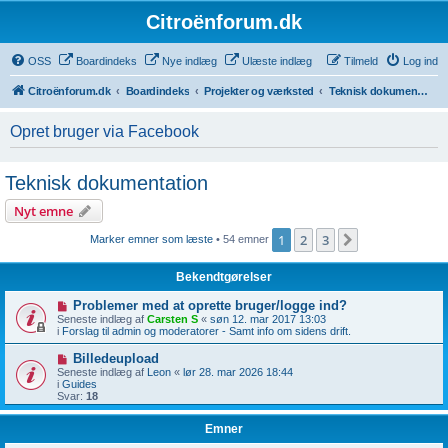
Citroënforum.dk
OSS
Boardindeks
Nye indlæg
Ulæste indlæg
Tilmeld
Log ind
Citroënforum.dk
Boardindeks
Projekter og værksted
Teknisk dokumentation
Opret bruger via Facebook
Teknisk dokumentation
Nyt emne
1
2
3
Næste
Marker emner som læste
• 54 emner
Bekendtgørelser
Problemer med at oprette bruger/logge ind?
Seneste indlæg af
Carsten S
«
søn 12. mar 2017 13:03
i
Forslag til admin og moderatorer - Samt info om sidens drift.
Billedeupload
Seneste indlæg af
Leon
«
lør 28. mar 2026 18:44
i
Guides
Svar:
18
Emner