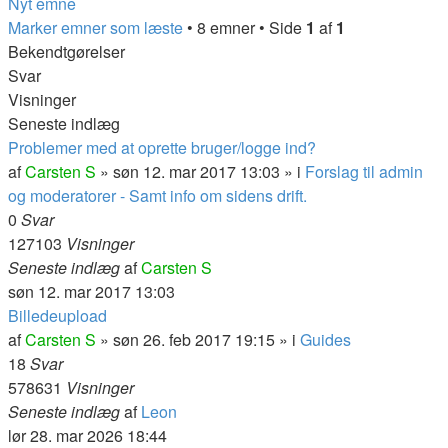
Nyt emne
Marker emner som læste
• 8 emner • Side
1
af
1
Bekendtgørelser
Svar
Visninger
Seneste indlæg
Problemer med at oprette bruger/logge ind?
af
Carsten S
» søn 12. mar 2017 13:03 » i
Forslag til admin
og moderatorer - Samt info om sidens drift.
0
Svar
127103
Visninger
Seneste indlæg
af
Carsten S
søn 12. mar 2017 13:03
Billedeupload
af
Carsten S
» søn 26. feb 2017 19:15 » i
Guides
18
Svar
578631
Visninger
Seneste indlæg
af
Leon
lør 28. mar 2026 18:44