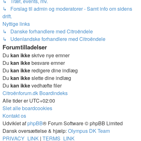
↳ Træf, events, mv.
↳ Forslag til admin og moderatorer - Samt info om sidens
drift.
Nyttige links
↳ Danske forhandlere med Citroëndele
↳ Udenlandske forhandlere med Citroëndele
Forumtilladelser
Du
kan ikke
skrive nye emner
Du
kan ikke
besvare emner
Du
kan ikke
redigere dine indlæg
Du
kan ikke
slette dine indlæg
Du
kan ikke
vedhæfte filer
Citroënforum.dk
Boardindeks
Alle tider er
UTC+02:00
Slet alle boardcookies
Kontakt os
Udviklet af
phpBB
® Forum Software © phpBB Limited
Dansk oversættelse & hjælp:
Olympus DK Team
PRIVACY_LINK
|
TERMS_LINK