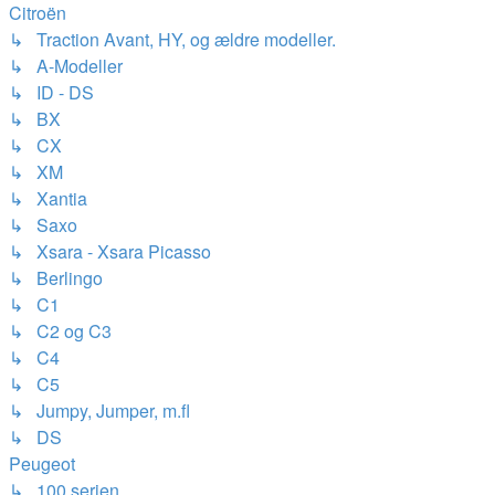
Citroën
↳ Traction Avant, HY, og ældre modeller.
↳ A-Modeller
↳ ID - DS
↳ BX
↳ CX
↳ XM
↳ Xantia
↳ Saxo
↳ Xsara - Xsara Picasso
↳ Berlingo
↳ C1
↳ C2 og C3
↳ C4
↳ C5
↳ Jumpy, Jumper, m.fl
↳ DS
Peugeot
↳ 100 serien