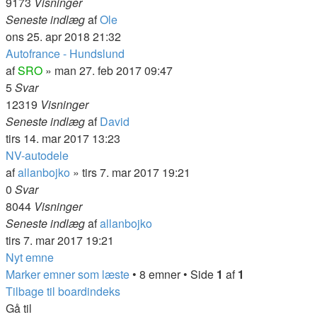
9173
Visninger
Seneste indlæg
af
Ole
ons 25. apr 2018 21:32
Autofrance - Hundslund
af
SRO
» man 27. feb 2017 09:47
5
Svar
12319
Visninger
Seneste indlæg
af
David
tirs 14. mar 2017 13:23
NV-autodele
af
allanbojko
» tirs 7. mar 2017 19:21
0
Svar
8044
Visninger
Seneste indlæg
af
allanbojko
tirs 7. mar 2017 19:21
Nyt emne
Marker emner som læste
• 8 emner • Side
1
af
1
Tilbage til boardindeks
Gå til