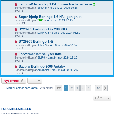
Fartpilot/ fejlkode p1351 / hvem har lexia tester
Seneste indlæg af
SimonM
«
tirs 14. jan 2025 19:18
Svar:
6
Søger hjælp Berlingo 1,6 Nfu igen gnist
Seneste indlæg af
SRO
«
lør 7. dec 2024 17:15
Svar:
13
BY29205 Berlingo 1.6i 280000 km
Seneste indlæg af
Lars4733
«
søn 1. dec 2024 06:51
Svar:
1
BY29205 Berlingo 1.6i
Seneste indlæg af
John59
«
lør 30. nov 2024 21:57
Svar:
1
Forvarmer lampe lyser ikke
Seneste indlæg af
SiLi79
«
søn 24. nov 2024 13:10
Svar:
5
Bagbro Berlingo 2006 Antalex
Seneste indlæg af
Autoholm
«
tirs 29. okt 2024 22:55
Svar:
2
Nyt emne
Side
1
af
10
1
2
3
4
5
10
Næ
Marker emner som læste
• 239 emner
…
Gå til
FORUMTILLADELSER
Du
kan ikke
skrive nye emner