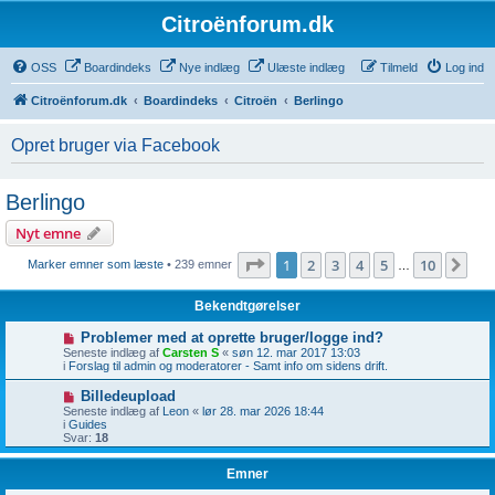
Citroënforum.dk
OSS
Boardindeks
Nye indlæg
Ulæste indlæg
Tilmeld
Log ind
Citroënforum.dk
Boardindeks
Citroën
Berlingo
Opret bruger via Facebook
Berlingo
Nyt emne
Side
1
af
10
1
2
3
4
5
10
Næ
Marker emner som læste
• 239 emner
…
Bekendtgørelser
Problemer med at oprette bruger/logge ind?
Seneste indlæg af
Carsten S
«
søn 12. mar 2017 13:03
i
Forslag til admin og moderatorer - Samt info om sidens drift.
Billedeupload
Seneste indlæg af
Leon
«
lør 28. mar 2026 18:44
i
Guides
Svar:
18
Emner