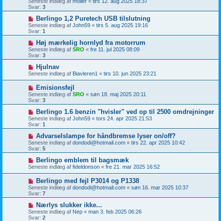
Seneste indlæg af
moller
«
tirs 12. aug 2025 18:37
Svar:
3
Berlingo 1,2 Puretech USB tilslutning
Seneste indlæg af
John59
«
tirs 5. aug 2025 19:16
Svar:
1
Høj mærkelig hornlyd fra motorrum
Seneste indlæg af
SRO
«
fre 11. jul 2025 08:09
Svar:
3
Hjulnav
Seneste indlæg af
Biavleren1
«
tirs 10. jun 2025 23:21
Emisionsfejl
Seneste indlæg af
SRO
«
søn 18. maj 2025 20:11
Svar:
3
Berlingo 1.6 benzin "hvisler" ved op til 2500 omdrejninger
Seneste indlæg af
John59
«
tors 24. apr 2025 21:53
Svar:
1
Advarselslampe for håndbremse lyser on/off?
Seneste indlæg af
dondodi@hotmail.com
«
tirs 22. apr 2025 10:42
Svar:
5
Berlingo emblem til bagsmæk
Seneste indlæg af
fideldonson
«
fre 21. mar 2025 16:52
Berlingo med fejl P3014 og P1338
Seneste indlæg af
dondodi@hotmail.com
«
søn 16. mar 2025 10:37
Svar:
7
Nærlys slukker ikke...
Seneste indlæg af
Nep
«
man 3. feb 2025 06:26
Svar:
2