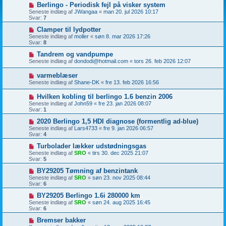
Berlingo - Periodisk fejl på visker system
Seneste indlæg af
JWangaa
«
man 20. jul 2026 10:17
Svar:
7
Clamper til lydpotter
Seneste indlæg af
moller
«
søn 8. mar 2026 17:26
Svar:
8
Tandrem og vandpumpe
Seneste indlæg af
dondodi@hotmail.com
«
tors 26. feb 2026 12:07
varmeblæser
Seneste indlæg af
Shane-DK
«
fre 13. feb 2026 16:56
Hvilken kobling til berlingo 1.6 benzin 2006
Seneste indlæg af
John59
«
fre 23. jan 2026 08:07
Svar:
1
2020 Berlingo 1,5 HDI diagnose (formentlig ad-blue)
Seneste indlæg af
Lars4733
«
fre 9. jan 2026 06:57
Svar:
4
Turbolader lækker udstødningsgas
Seneste indlæg af
SRO
«
tirs 30. dec 2025 21:07
Svar:
5
BY29205 Tømning af benzintank
Seneste indlæg af
SRO
«
søn 23. nov 2025 08:44
Svar:
6
BY29205 Berlingo 1.6i 280000 km
Seneste indlæg af
SRO
«
søn 24. aug 2025 16:45
Svar:
6
Bremser bakker