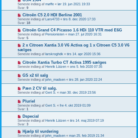
Seneste indlæg af
møffe
«
lør 19. jun 2021 19:33
Svar:
9
Citroën C5 2.0 HDI Berline 2001
Seneste indlæg af
Lars4733
«
tirs 8. dec 2020 17:33
Svar:
18
Citroën Grand C4 Picasso 1.6 HDi 110 VTR med E6G
Seneste indlæg af
Pensionisten
«
man 27. jul 2020 16:31
Svar:
5
2 x Citroen Xantia 3.0 V6 Activa og 1 x Citroen C5 3.0 V6
sælges
Seneste indlæg af
larskroghdk
«
tirs 14. apr 2020 15:36
Citroën Xantia Turbo CT Activa 1995 sælges
Seneste indlæg af
Henrik Lützen
«
ons 5. feb 2020 07:35
GS x2 til salg
Seneste indlæg af
john_madsen
«
tirs 28. jan 2020 22:24
Pæn 2 CV til salg.
Seneste indlæg af
Gert S.
«
man 30. dec 2019 23:56
Pluriel
Seneste indlæg af
Gert S.
«
fre 4. okt 2019 01:09
Svar:
1
Dspecial
Seneste indlæg af
Henrik Lützen
«
tirs 14. maj 2019 07:19
Svar:
3
Hjælp til vurdering
Seneste indlæg af
john_madsen
«
man 25. feb 2019 21:34