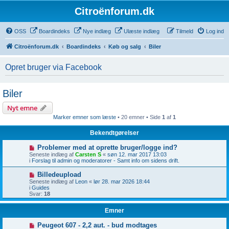
Citroënforum.dk
OSS
Boardindeks
Nye indlæg
Ulæste indlæg
Tilmeld
Log ind
Citroënforum.dk
Boardindeks
Køb og salg
Biler
Opret bruger via Facebook
Biler
Nyt emne
Marker emner som læste
• 20 emner • Side
1
af
1
Bekendtgørelser
Problemer med at oprette bruger/logge ind?
Seneste indlæg af
Carsten S
«
søn 12. mar 2017 13:03
i
Forslag til admin og moderatorer - Samt info om sidens drift.
Billedeupload
Seneste indlæg af
Leon
«
lør 28. mar 2026 18:44
i
Guides
Svar:
18
Emner
Peugeot 607 - 2,2 aut. - bud modtages