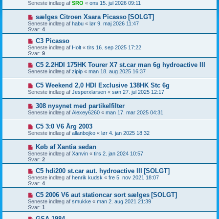
Seneste indlæg af
SRO
«
ons 15. jul 2026 09:11
sælges Citroen Xsara Picasso
[SOLGT]
Seneste indlæg af
habu
«
lør 9. maj 2026 11:47
Svar:
4
C3 Picasso
Seneste indlæg af
Holt
«
tirs 16. sep 2025 17:22
Svar:
9
C5 2.2HDI 175HK Tourer X7 st.car man 6g hydroactive III
Seneste indlæg af
zipip
«
man 18. aug 2025 16:37
C5 Weekend 2,0 HDI Exclusive 138HK Stc 6g
Seneste indlæg af
Jesperxlarsen
«
søn 27. jul 2025 12:17
308 nysynet med partikelfilter
Seneste indlæg af
Alexey6260
«
man 17. mar 2025 04:31
C5 3:0 V6 Årg 2003
Seneste indlæg af
allanbojko
«
lør 4. jan 2025 18:32
Køb af Xantia sedan
Seneste indlæg af
Xanvin
«
tirs 2. jan 2024 10:57
Svar:
2
C5 hdi200 st.car aut. hydroactive III
[SOLGT]
Seneste indlæg af
henrik kudsk
«
fre 5. nov 2021 18:07
Svar:
4
C5 2006 V6 aut stationcar sort sælges
[SOLGT]
Seneste indlæg af
smukke
«
man 2. aug 2021 21:39
Svar:
1
GSA 1984