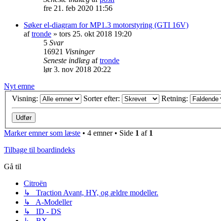
fre 21. feb 2020 11:56
Søker el-diagram for MP1.3 motorstyring (GTI 16V)
af
tronde
» tors 25. okt 2018 19:20
5
Svar
16921
Visninger
Seneste indlæg
af
tronde
lør 3. nov 2018 20:22
Nyt emne
Visning:
Sorter efter:
Retning:
Marker emner som læste
• 4 emner • Side
1
af
1
Tilbage til boardindeks
Gå til
Citroën
↳ Traction Avant, HY, og ældre modeller.
↳ A-Modeller
↳ ID - DS
↳ BX