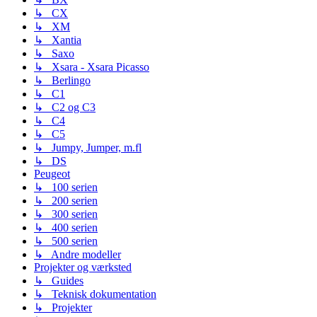
↳ CX
↳ XM
↳ Xantia
↳ Saxo
↳ Xsara - Xsara Picasso
↳ Berlingo
↳ C1
↳ C2 og C3
↳ C4
↳ C5
↳ Jumpy, Jumper, m.fl
↳ DS
Peugeot
↳ 100 serien
↳ 200 serien
↳ 300 serien
↳ 400 serien
↳ 500 serien
↳ Andre modeller
Projekter og værksted
↳ Guides
↳ Teknisk dokumentation
↳ Projekter