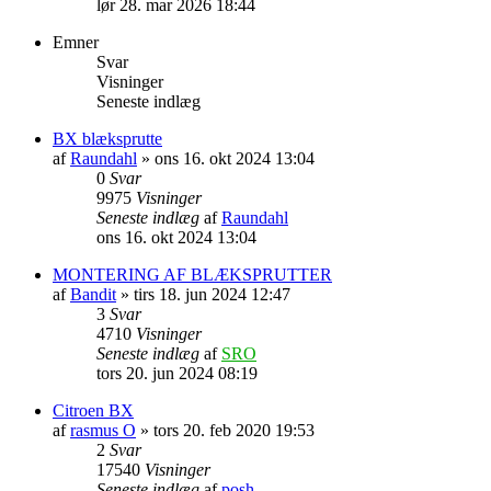
lør 28. mar 2026 18:44
Emner
Svar
Visninger
Seneste indlæg
BX blæksprutte
af
Raundahl
» ons 16. okt 2024 13:04
0
Svar
9975
Visninger
Seneste indlæg
af
Raundahl
ons 16. okt 2024 13:04
MONTERING AF BLÆKSPRUTTER
af
Bandit
» tirs 18. jun 2024 12:47
3
Svar
4710
Visninger
Seneste indlæg
af
SRO
tors 20. jun 2024 08:19
Citroen BX
af
rasmus O
» tors 20. feb 2020 19:53
2
Svar
17540
Visninger
Seneste indlæg
af
posh