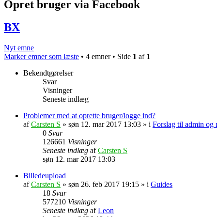
Opret bruger via Facebook
BX
Nyt emne
Marker emner som læste
• 4 emner • Side
1
af
1
Bekendtgørelser
Svar
Visninger
Seneste indlæg
Problemer med at oprette bruger/logge ind?
af
Carsten S
» søn 12. mar 2017 13:03 » i
Forslag til admin og 
0
Svar
126661
Visninger
Seneste indlæg
af
Carsten S
søn 12. mar 2017 13:03
Billedeupload
af
Carsten S
» søn 26. feb 2017 19:15 » i
Guides
18
Svar
577210
Visninger
Seneste indlæg
af
Leon