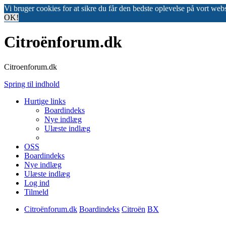
Vi bruger cookies for at sikre du får den bedste oplevelse på vort web
OK!
Citroënforum.dk
Citroenforum.dk
Spring til indhold
Hurtige links
Boardindeks
Nye indlæg
Ulæste indlæg
OSS
Boardindeks
Nye indlæg
Ulæste indlæg
Log ind
Tilmeld
Citroënforum.dk
Boardindeks
Citroën
BX