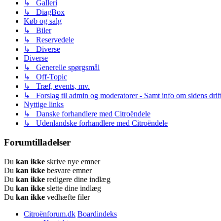
↳ Galleri
↳ DiagBox
Køb og salg
↳ Biler
↳ Reservedele
↳ Diverse
Diverse
↳ Generelle spørgsmål
↳ Off-Topic
↳ Træf, events, mv.
↳ Forslag til admin og moderatorer - Samt info om sidens drift
Nyttige links
↳ Danske forhandlere med Citroëndele
↳ Udenlandske forhandlere med Citroëndele
Forumtilladelser
Du
kan ikke
skrive nye emner
Du
kan ikke
besvare emner
Du
kan ikke
redigere dine indlæg
Du
kan ikke
slette dine indlæg
Du
kan ikke
vedhæfte filer
Citroënforum.dk
Boardindeks