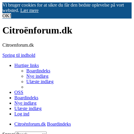
Vi bruger cookies for at sikre du får den bedste oplevelse på vort
websted.
Lær mere
OK!
Citroënforum.dk
Citroenforum.dk
Spring til indhold
Hurtige links
Boardindeks
Nye indlæg
Ulæste indlæg
OSS
Boardindeks
Nye indlæg
Ulæste indlæg
Log ind
Citroënforum.dk
Boardindeks