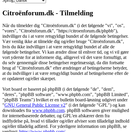
Sprog:
Citroënforum.dk - Tilmelding
Når du tilmelder dig "Citroënforum.dk" (i det følgende "vi", "os",
"vores", "Citroënforum.dk", "https://citroenforum.dk/phpbb"),
indvilliger du i at være retsgyldigt bundet af de følgende betingelser.
Vær venlig ikke at tilmelde dig og/eller bruge "Citroënforum.dk",
hvis du ikke indvilliger i at være retsgyldigt bundet af alle de
følgende betingelser. Vi kan ændre disse til enhver tid, og vi vil gøre
vort yderste for at informere dig, alligevel vil det være fornuftigt, at
du selv gennemgår disse betingelser regelmæssigt, da din fortsatte
brug af "Citroënforum.dk" efter ændringer af betingelserne betyder,
at du indvilliger i at være retsgyldigt bundet af betingelserne efter de
er opdateret og/eller skærpet.
Vort board er baseret på phpBB (i det følgende "de", "dem",
"deres", "phpBB software", "www.phpbb.com", "phpBB Limited",
"phpBB Teams") hvilket er en bulletin board-løsning udgivet under
"
GNU General Public License v2
" (i det følgende "GPL") og kan
downloades fra
www.phpbb.com
. phpBB softwaren giver mulighed
for internetbaserede debatter, og GPL'en afskærer dem fra
indflydelse på, hvad vi tillader og/eller afviser som tilladeligt indhold
og/eller tilladelig adfærd. For yderligere information om phpBB, se
venligst:
https://www.phpbb.com/
.