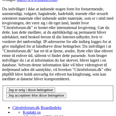
Du indvilliger i ikke at indsende nogen form for fornærmende,
uanstændigt, vulgært, bagtalende, hadefuldt, truende eller sexuelt
orienteret materiale eller indsende andet materiale, som er i strid med
lovgivningen, det være sig i dit eget land, landet hvor
"Citroënforum.dk" er hostet eller international lovgivning. Gør du
dette, kan dette medføre, at du øjeblikkeligt og permanent bliver
udelukket, med besked herom til din Internet-udbyder, hvis vi
vurderer det nødvendigt. IP-adresserne for alle indlæg logges for at
give mulighed for at håndhæve disse betingelser. Du indvilliger i at
"Citroënforum.dk" har ret til at fjerne, ændre, flytte eller låse ethvert
emne til enhver tid, såfremt vi finder dette passende. Som bruger
indvilliger du i at al information du har skrevet, bliver lagret i en
database. Selvom denne information ikke vil blive videregivet til
tredjemand uden dit samtykke, vil hverken "Citroënforum.dk" eller
phpBB blive holdt ansvarlig for ethvert hackingforsøg, som kan
medføre at dataene bliver kompromitteret.
Citroënforum.dk
Boardindeks
Kontakt os