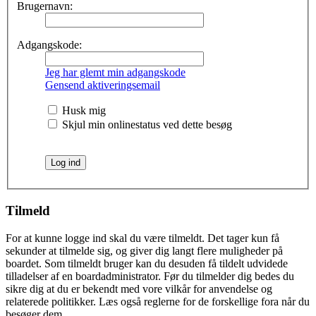
Brugernavn:
Adgangskode:
Jeg har glemt min adgangskode
Gensend aktiveringsemail
Husk mig
Skjul min onlinestatus ved dette besøg
Tilmeld
For at kunne logge ind skal du være tilmeldt. Det tager kun få
sekunder at tilmelde sig, og giver dig langt flere muligheder på
boardet. Som tilmeldt bruger kan du desuden få tildelt udvidede
tilladelser af en boardadministrator. Før du tilmelder dig bedes du
sikre dig at du er bekendt med vore vilkår for anvendelse og
relaterede politikker. Læs også reglerne for de forskellige fora når du
besøger dem.