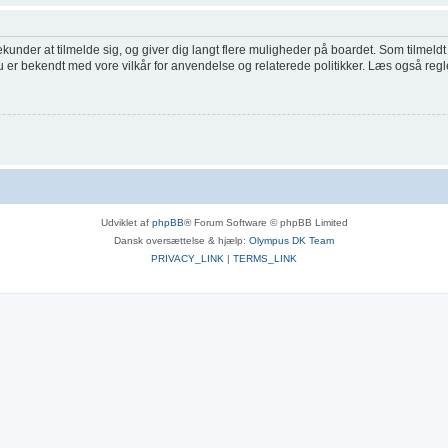
ekunder at tilmelde sig, og giver dig langt flere muligheder på boardet. Som tilmeldt
du er bekendt med vore vilkår for anvendelse og relaterede politikker. Læs også regl
Udviklet af
phpBB
® Forum Software © phpBB Limited
Dansk oversættelse & hjælp:
Olympus DK Team
PRIVACY_LINK
|
TERMS_LINK