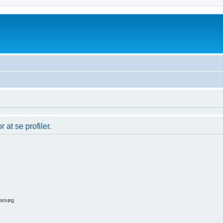
 at se profiler.
 besøg