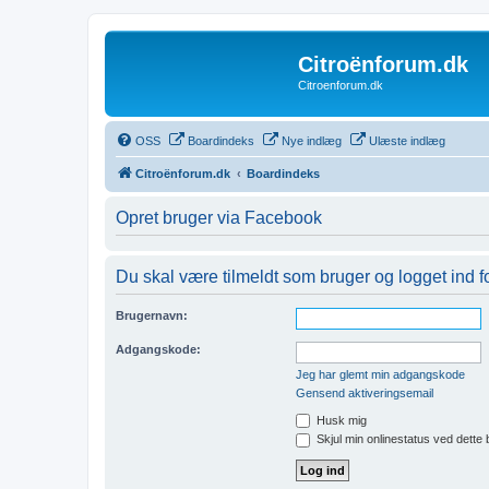
Citroënforum.dk
Citroenforum.dk
OSS
Boardindeks
Nye indlæg
Ulæste indlæg
Citroënforum.dk
Boardindeks
Opret bruger via Facebook
Du skal være tilmeldt som bruger og logget ind for
Brugernavn:
Adgangskode:
Jeg har glemt min adgangskode
Gensend aktiveringsemail
Husk mig
Skjul min onlinestatus ved dette