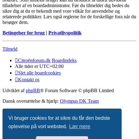
tilladelser af en boardadministrator. Før du tilmelder dig bedes du
sikre dig at du er bekendt med vore vilkår for anvendelse og
relaterede politikker. Læs også reglerne for de forskellige fora når du
besøger dem.
Betingelser for brug
|
Privatlivspolitik
Tilmeld
Citroënforum.dk
Boardindeks
Alle tider er
UTC+02:00
Slet alle boardcookies
Kontakt os
Udviklet af
phpBB
® Forum Software © phpBB Limited
Dansk oversættelse & hjælp:
Olympus DK Team
PRIVACY_LINK
|
TERMS_LINK
Vi bruger cookies for at sikre du får den bedste
oplevelse på vort websted.
Lær mere