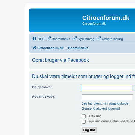
Citroënforum.dk
Citroenforum.dk
OSS
Boardindeks
Nye indlæg
Ulæste indlæg
Citroënforum.dk
Boardindeks
Opret bruger via Facebook
Du skal være tilmeldt som bruger og logget ind for
Brugernavn:
Adgangskode:
Jeg har glemt min adgangskode
Gensend aktiveringsemail
Husk mig
Skjul min onlinestatus ved dette