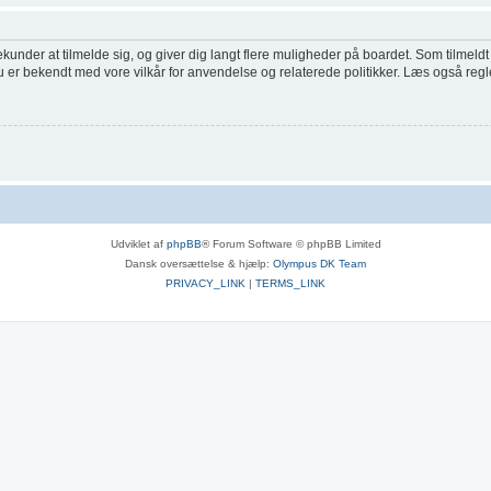
ekunder at tilmelde sig, og giver dig langt flere muligheder på boardet. Som tilmeldt
du er bekendt med vore vilkår for anvendelse og relaterede politikker. Læs også regl
Udviklet af
phpBB
® Forum Software © phpBB Limited
Dansk oversættelse & hjælp:
Olympus DK Team
PRIVACY_LINK
|
TERMS_LINK