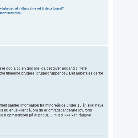
vligheden af indlæg skrevet til dette board?
administrator?
 er dog altid en god ide, da det giver adgang til flere
dre tilmeldte brugere, brugergrupper osv. Det anbefales derfor
tielt samler information fra mindreårige under 13 år, skal have
s du er usikker på, om du er omfattet af denne lov, fordi
venligst opmærksom på at phpBB Limited ikke kan rådgive