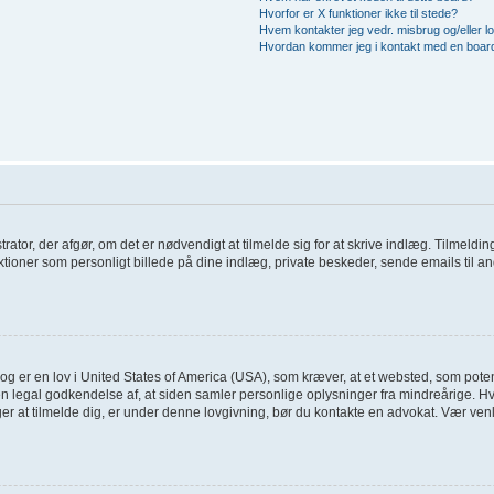
Hvorfor er X funktioner ikke til stede?
Hvem kontakter jeg vedr. misbrug og/eller lo
Hvordan kommer jeg i kontakt med en board
trator, der afgør, om det er nødvendigt at tilmelde sig for at skrive indlæg. Tilmelding
tioner som personligt billede på dine indlæg, private beskeder, sende emails til an
og er en lov i United States of America (USA), som kræver, at et websted, som poten
en legal godkendelse af, at siden samler personlige oplysninger fra mindreårige. Hvi
søger at tilmelde dig, er under denne lovgivning, bør du kontakte en advokat. Vær 