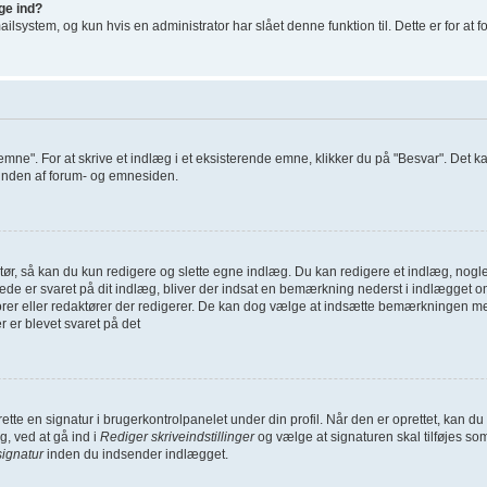
gge ind?
system, og kun hvis en administrator har slået denne funktion til. Dette er for at 
 emne". For at skrive et indlæg i et eksisterende emne, klikker du på "Besvar". Det 
i bunden af forum- og emnesiden.
ør, så kan du kun redigere og slette egne indlæg. Du kan redigere et indlæg, nogle 
erede er svaret på dit indlæg, bliver der indsat en bemærkning nederst i indlægge
torer eller redaktører der redigerer. De kan dog vælge at indsætte bemærkningen 
r er blevet svaret på det
oprette en signatur i brugerkontrolpanelet under din profil. Når den er oprettet, kan
g, ved at gå ind i
Rediger skriveindstillinger
og vælge at signaturen skal tilføjes so
signatur
inden du indsender indlægget.