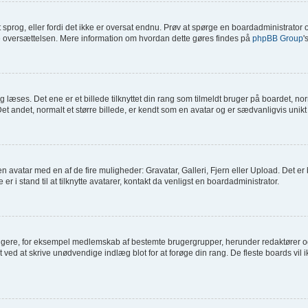
it sprog, eller fordi det ikke er oversat endnu. Prøv at spørge en boardadministrato
age oversættelsen. Mere information om hvordan dette gøres findes på
phpBB Group
'
æses. Det ene er et billede tilknyttet din rang som tilmeldt bruger på boardet, norm
t andet, normalt et større billede, er kendt som en avatar og er sædvanligvis unikt 
je en avatar med en af de fire muligheder: Gravatar, Galleri, Fjern eller Upload. Det 
 i stand til at tilknytte avatarer, kontakt da venligst en boardadministrator.
rugere, for eksempel medlemskab af bestemte brugergrupper, herunder redaktører og
 ved at skrive unødvendige indlæg blot for at forøge din rang. De fleste boards vil ik