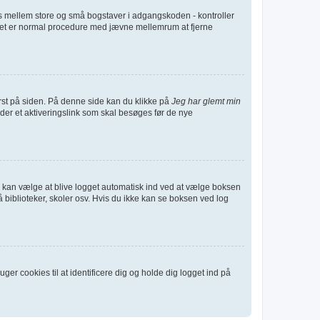
nes mellem store og små bogstaver i adgangskoden - kontroller
g. Det er normal procedure med jævne mellemrum at fjerne
st på siden. På denne side kan du klikke på
Jeg har glemt min
der et aktiveringslink som skal besøges før de nye
 Du kan vælge at blive logget automatisk ind ved at vælge boksen
biblioteker, skoler osv. Hvis du ikke kan se boksen ved log
er cookies til at identificere dig og holde dig logget ind på