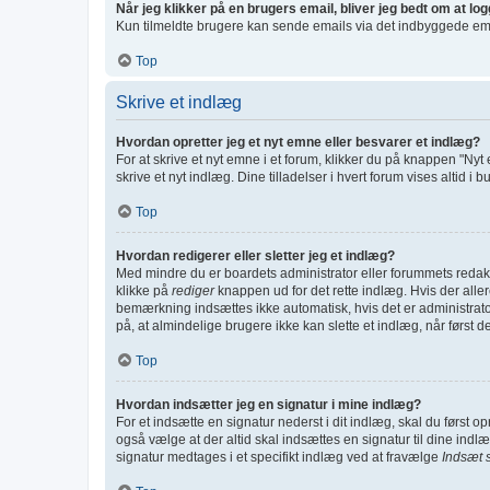
Når jeg klikker på en brugers email, bliver jeg bedt om at lo
Kun tilmeldte brugere kan sende emails via det indbyggede email
Top
Skrive et indlæg
Hvordan opretter jeg et nyt emne eller besvarer et indlæg?
For at skrive et nyt emne i et forum, klikker du på knappen "Nyt
skrive et nyt indlæg. Dine tilladelser i hvert forum vises altid 
Top
Hvordan redigerer eller sletter jeg et indlæg?
Med mindre du er boardets administrator eller forummets redakt
klikke på
rediger
knappen ud for det rette indlæg. Hvis der all
bemærkning indsættes ikke automatisk, hvis det er administra
på, at almindelige brugere ikke kan slette et indlæg, når først de
Top
Hvordan indsætter jeg en signatur i mine indlæg?
For et indsætte en signatur nederst i dit indlæg, skal du først 
også vælge at der altid skal indsættes en signatur til dine indlæ
signatur medtages i et specifikt indlæg ved at fravælge
Indsæt 