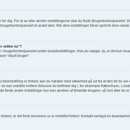
or dig. For at se eller ændre indstillingerne skal du finde
Brugerkontrolpanelet
. D
 brugerkontrolpanelet et andet sted. Alle dine indstillinger bliver gemt til dine næst
er online nu"?
r i brugerkontrolpanelet under boardindstillinger. Hvis du vælger
Ja
, er det kun boa
 som "skjult bruger".
dsindstilling er forkert, kan du næsten med sikkerhed gå ud fra at den tid du ser er
il hvor du kan indstille hvilken tidszone du befinder dig i, for eksempel København, 
e fleste andre indstillinger kun kan ændres af tilmeldte brugere, så hvis ikke du er t
orkert, er det fordi serverens ur er indstillet forkert. Kontakt venligst en boardadminis