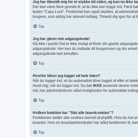
Jeg har tilmeldt mig for et stykke tid siden, og kan nu ikke l
Der kan være flere grunde til, at du ikke kan logge ind. Først 
tasten "Caps Lock". Problemet kan også skyldes, at administrato
brugere, som aldrig har skrevet indlæg. Tilmeld dig igen for at 
Top
Jeg har glemt min adgangskode!
Gå ikke i panik! Det er ikke muligt at finde din gamle adgangsk
adgangskode
. Her kan du indtaste dit brugernavn og din emai
adgangskode kan benyttes.
Top
Hvorfor bliver jeg logget ud hele tiden?
Når du logger ind, vil du automatisk blive logget af efter et st
Husk mig
, når du logger ind. Du bør
IKKE
anvende denne indstil
ind, har administratoren slået muligheden for automatisk indlog
Top
Hvilken funktion har "Slet alle boardcookies"?
Funktionen sletter alle cookies dannet af phpBB. Hvis du har pr
boardet. Hvis en boardadministrator har slået funktionen til, kan
Top