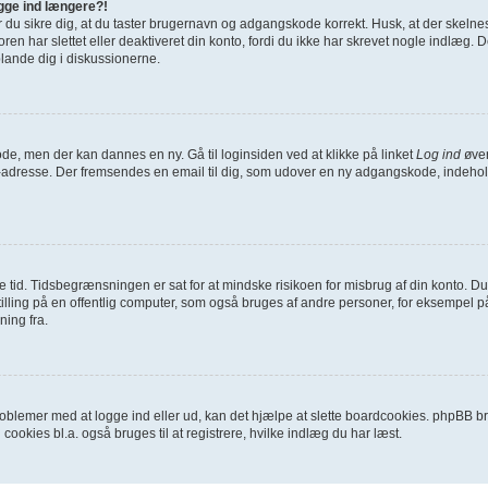
ogge ind længere?!
bør du sikre dig, at du taster brugernavn og adgangskode korrekt. Husk, at der skel
ren har slettet eller deaktiveret din konto, fordi du ikke har skrevet nogle indlæ
blande dig i diskussionerne.
ode, men der kan dannes en ny. Gå til loginsiden ved at klikke på linket
Log ind
øver
l-adresse. Der fremsendes en email til dig, som udover en ny adgangskode, indehol
ykke tid. Tidsbegrænsningen er sat for at mindske risikoen for misbrug af din konto.
ling på en offentlig computer, som også bruges af andre personer, for eksempel på 
ning fra.
oblemer med at logge ind eller ud, kan det hjælpe at slette boardcookies. phpBB brug
 cookies bl.a. også bruges til at registrere, hvilke indlæg du har læst.