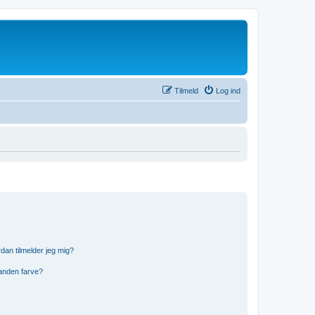
Tilmeld
Log ind
dan tilmelder jeg mig?
anden farve?