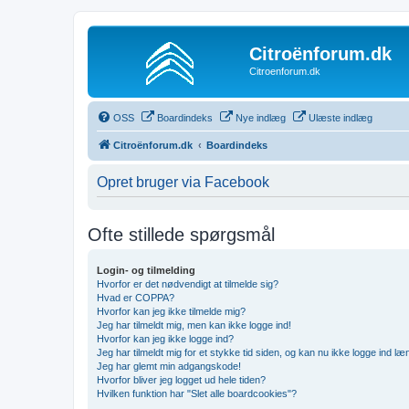
Citroënforum.dk
Citroenforum.dk
OSS
Boardindeks
Nye indlæg
Ulæste indlæg
Citroënforum.dk
Boardindeks
Opret bruger via Facebook
Ofte stillede spørgsmål
Login- og tilmelding
Hvorfor er det nødvendigt at tilmelde sig?
Hvad er COPPA?
Hvorfor kan jeg ikke tilmelde mig?
Jeg har tilmeldt mig, men kan ikke logge ind!
Hvorfor kan jeg ikke logge ind?
Jeg har tilmeldt mig for et stykke tid siden, og kan nu ikke logge ind l
Jeg har glemt min adgangskode!
Hvorfor bliver jeg logget ud hele tiden?
Hvilken funktion har "Slet alle boardcookies"?