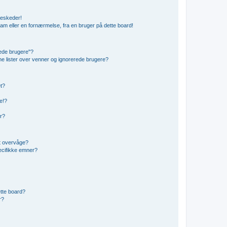
beskeder!
am eller en fornærmelse, fra en bruger på dette board!
rede brugere"?
ine lister over venner og ignorerede brugere?
et?
e!?
er?
t overvåge?
ecifikke emner?
dette board?
r?