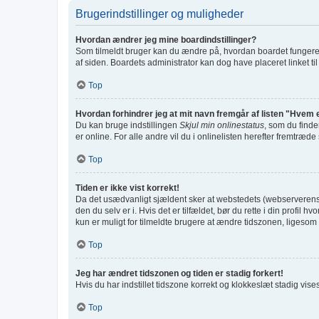
Brugerindstillinger og muligheder
Hvordan ændrer jeg mine boardindstillinger?
Som tilmeldt bruger kan du ændre på, hvordan boardet fungerer f
af siden. Boardets administrator kan dog have placeret linket til
Top
Hvordan forhindrer jeg at mit navn fremgår af listen "Hvem 
Du kan bruge indstillingen
Skjul min onlinestatus
, som du finde
er online. For alle andre vil du i onlinelisten herefter fremtræde
Top
Tiden er ikke vist korrekt!
Da det usædvanligt sjældent sker at webstedets (webserverens) ti
den du selv er i. Hvis det er tilfældet, bør du rette i din prof
kun er muligt for tilmeldte brugere at ændre tidszonen, ligesom d
Top
Jeg har ændret tidszonen og tiden er stadig forkert!
Hvis du har indstillet tidszone korrekt og klokkeslæt stadig vises f
Top