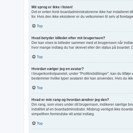
Mit sprog er ikke i listen!
Det er enten fordi boardadministratorerne ikke har installeret d
for. Hvis den ikke eksisterer er du velkommen til selv at foret
Top
Hvad betyder billedet efter mit brugernavn?
Der kan vises to billeder sammen med et brugernavn når indlæg l
hvor mange indlæg du har skrevet eller din status på boardet. De
Top
Hvordan vælger jeg en avatar?
I brugerkontrolpanelet, under "Profilindstillinger", kan du tilfø
bestemmer hvilke typer avatarer der kan anvendes. Hvis du ikke er
Top
Hvad er min rang og hvordan ændrer jeg den?
Din rang, som vises under dit brugernavn, indikerer særlige b
indstillet af en boardadministrator. Misbrug venligst ikke boardet
simpelthen formindske dit antal indlæg.
Top