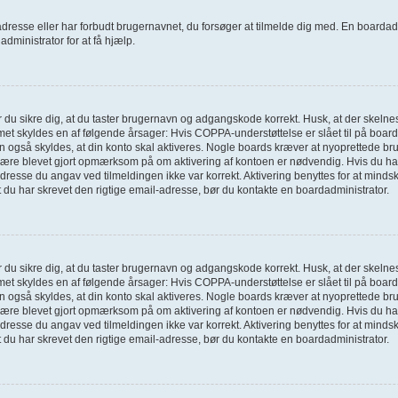
dresse eller har forbudt brugernavnet, du forsøger at tilmelde dig med. En boardad
administrator for at få hjælp.
bør du sikre dig, at du taster brugernavn og adgangskode korrekt. Husk, at der skel
et skyldes en af følgende årsager: Hvis COPPA-understøttelse er slået til på board
n også skyldes, at din konto skal aktiveres. Nogle boards kræver at nyoprettede bru
 være blevet gjort opmærksom på om aktivering af kontoen er nødvendig. Hvis du har
resse du angav ved tilmeldingen ikke var korrekt. Aktivering benyttes for at minds
t du har skrevet den rigtige email-adresse, bør du kontakte en boardadministrator.
bør du sikre dig, at du taster brugernavn og adgangskode korrekt. Husk, at der skel
et skyldes en af følgende årsager: Hvis COPPA-understøttelse er slået til på board
n også skyldes, at din konto skal aktiveres. Nogle boards kræver at nyoprettede bru
 være blevet gjort opmærksom på om aktivering af kontoen er nødvendig. Hvis du har
resse du angav ved tilmeldingen ikke var korrekt. Aktivering benyttes for at minds
t du har skrevet den rigtige email-adresse, bør du kontakte en boardadministrator.