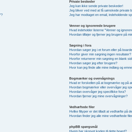
Private beskeder
Jeg kan ikke sende private beskeder!
Jeg bliver ved med at få uønskede private 
"?
Jeg har modtaget en email, indeholdende sp
Venner og ignorerede brugere
Hvad indeholder listerne "Venner og ignore
Hvordan tilføjer og fjerner jeg brugere på m
Søgning i fora
Hvordan søger jeg i et forum eller på board
Hvorfor giver min søgning ingen resultater?
Hvorfor returnerer min søgning en blank sid
Hvordan søger jeg efter brugere?
Hvor kan jeg finde alle mine indlæg og emn
Bogmærker og overvågnings
Hvad er forskellen på at bogmærke og på a
Hvordan bogmærker eller overvåger jeg sp
Hvordan overvåger jeg specifikke fora?
Hvordan fjerner jeg mine overvågninger?
Vedhæftede filer
Hvilke filtyper er det tilladt at vedhæfte på 
Hvordan finder jeg alle mine vedhæftede file
phpBB spørgsmål
Hvem har skrevet koden til dette board?