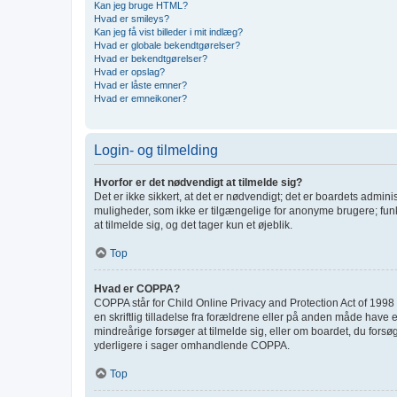
Kan jeg bruge HTML?
Hvad er smileys?
Kan jeg få vist billeder i mit indlæg?
Hvad er globale bekendtgørelser?
Hvad er bekendtgørelser?
Hvad er opslag?
Hvad er låste emner?
Hvad er emneikoner?
Login- og tilmelding
Hvorfor er det nødvendigt at tilmelde sig?
Det er ikke sikkert, at det er nødvendigt; det er boardets adminis
muligheder, som ikke er tilgængelige for anonyme brugere; funk
at tilmelde sig, og det tager kun et øjeblik.
Top
Hvad er COPPA?
COPPA står for Child Online Privacy and Protection Act of 1998 
en skriftlig tilladelse fra forældrene eller på anden måde have 
mindreårige forsøger at tilmelde sig, eller om boardet, du for
yderligere i sager omhandlende COPPA.
Top