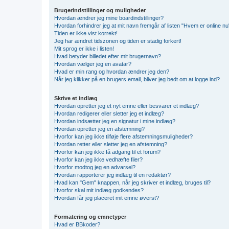
Brugerindstillinger og muligheder
Hvordan ændrer jeg mine boardindstillinger?
Hvordan forhindrer jeg at mit navn fremgår af listen "Hvem er online nu
Tiden er ikke vist korrekt!
Jeg har ændret tidszonen og tiden er stadig forkert!
Mit sprog er ikke i listen!
Hvad betyder billedet efter mit brugernavn?
Hvordan vælger jeg en avatar?
Hvad er min rang og hvordan ændrer jeg den?
Når jeg klikker på en brugers email, bliver jeg bedt om at logge ind?
Skrive et indlæg
Hvordan opretter jeg et nyt emne eller besvarer et indlæg?
Hvordan redigerer eller sletter jeg et indlæg?
Hvordan indsætter jeg en signatur i mine indlæg?
Hvordan opretter jeg en afstemning?
Hvorfor kan jeg ikke tilføje flere afstemningsmuligheder?
Hvordan retter eller sletter jeg en afstemning?
Hvorfor kan jeg ikke få adgang til et forum?
Hvorfor kan jeg ikke vedhæfte filer?
Hvorfor modtog jeg en advarsel?
Hvordan rapporterer jeg indlæg til en redaktør?
Hvad kan "Gem" knappen, når jeg skriver et indlæg, bruges til?
Hvorfor skal mit indlæg godkendes?
Hvordan får jeg placeret mit emne øverst?
Formatering og emnetyper
Hvad er BBkoder?