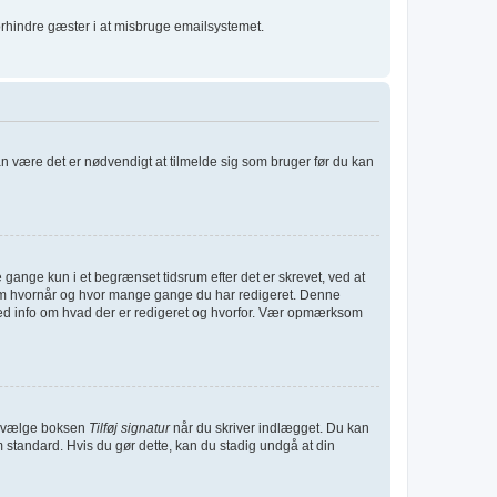
forhindre gæster i at misbruge emailsystemet.
kan være det er nødvendigt at tilmelde sig som bruger før du kan
gange kun i et begrænset tidsrum efter det er skrevet, ved at
t om hvornår og hvor mange gange du har redigeret. Denne
med info om hvad der er redigeret og hvorfor. Vær opmærksom
 du vælge boksen
Tilføj signatur
når du skriver indlægget. Du kan
m standard. Hvis du gør dette, kan du stadig undgå at din