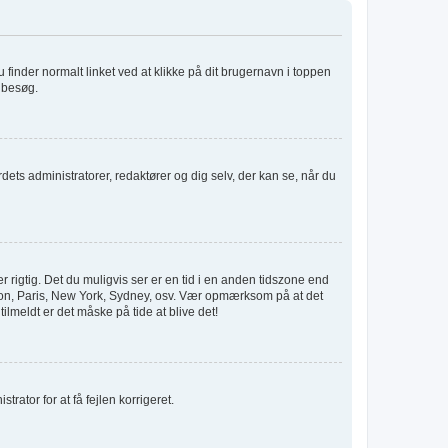
u finder normalt linket ved at klikke på dit brugernavn i toppen
e besøg.
rdets administratorer, redaktører og dig selv, der kan se, når du
 rigtig. Det du muligvis ser er en tid i en anden tidszone end
London, Paris, New York, Sydney, osv. Vær opmærksom på at det
ilmeldt er det måske på tide at blive det!
trator for at få fejlen korrigeret.